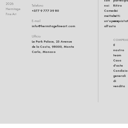
con
partecip
2026
noi
Ritiro
Telefono
Hermitage
+377 9 777 39 80
Come
dei
Fine Art
mettere
lotti
un'opera
acquistat
E-mail
info@hermitagefineart.com
all'asta
Ufficio
COMPRA
Le Park Palace, 25 Avenue
Il
de la Costa, 98000, Monte
nostro
Carlo, Monaco
team
Casa
d'aste
Condizio
generali
di
vendita