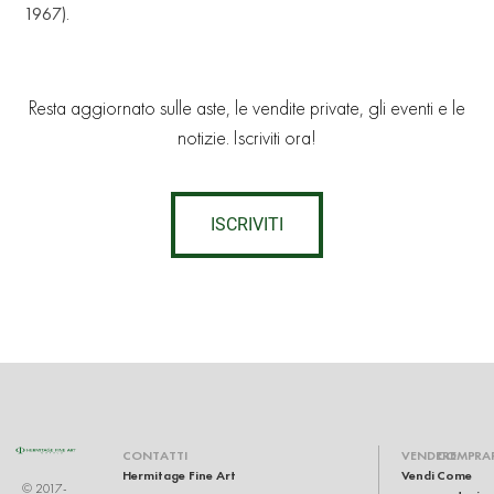
1967).
Resta aggiornato sulle aste, le vendite private, gli eventi e le
notizie. Iscriviti ora!
ISCRIVITI
CONTATTI
VENDERE
COMPRA
Hermitage Fine Art
Vendi
Come
© 2017-