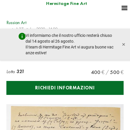
Hermitage Fine Art
Russian Art
martedì 27 ottobre 2020 - 14:00
Vi informiamo che il nostro ufficio resterà chiuso
lotto precedente
lotto prossimo
dal 14 agosto al 26 agosto.
×
Il team di Hermitage Fine Art vi augura buone vac
anze estive!
SHMELEV I.S. (1873-1950), AUTOGRAPH
Lotto
321
400
500
RICHIEDI INFORMAZIONI