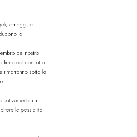
gali, omaggi, e
cludono la
 membro del nostro
a firma del contratto
 e rimarranno sotto la
e.
ndicativamente un
itore la possibilità