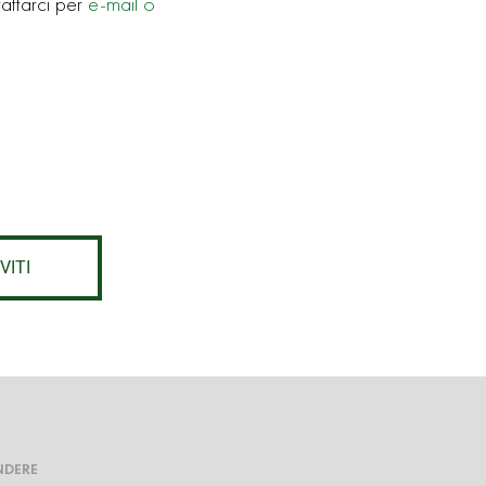
attarci per
e-mail o
VITI
NDERE