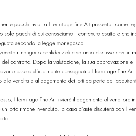
amente pacchi inviati a Hermitage Fine Art presentati come re
o solo pacchi di cui conosciamo il contenuto esatto e che in
guata secondo la legge monegasca.
di vendita rimangono confidenziali e saranno discusse con un
ma del contratto. Dopo la valutazione, la sua approvazione e l
tti devono essere ufficialmente consegnati a Hermitage Fine Art
no alla vendita e al pagamento dei lotti da parte dell’acquirent
esso, Hermitage Fine Art invierà il pagamento al venditore i
un lotto rimane invenduto, la casa d’aste discuterà con il vend
lotto.