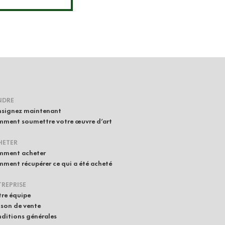
NDRE
signez maintenant
ment soumettre votre œuvre d’art
HETER
ment acheter
ment récupérer ce qui a été acheté
REPRISE
re équipe
son de vente
ditions générales