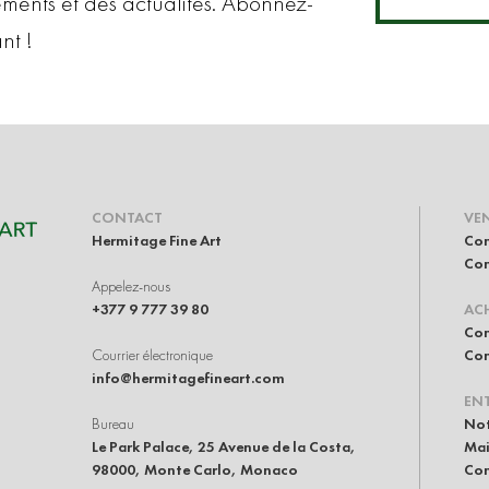
ements et des actualités. Abonnez-
nt !
CONTACT
VE
Hermitage Fine Art
Con
Com
Appelez-nous
+377 9 777 39 80
AC
Com
Courrier électronique
Com
info@hermitagefineart.com
ENT
Bureau
Not
Le Park Palace, 25 Avenue de la Costa,
Mai
98000, Monte Carlo, Monaco
Con