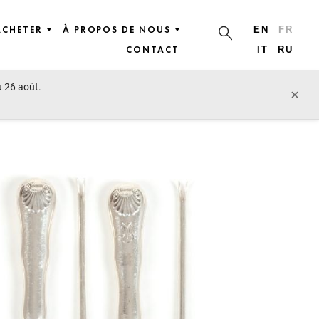
ACHETER
À PROPOS DE NOUS
EN
FR
CONTACT
IT
RU
u 26 août.
lot précédent
lot suivant
×