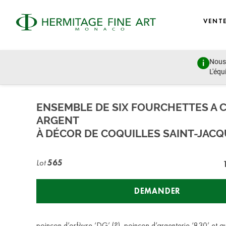
VENT
Nous 
Design, Porcelain, Objects of Vertu and Jewellery
L'équ
lundi 27 juin 2022 - 14:00
ENSEMBLE DE SIX FOURCHETTES A 
ARGENT
À DÉCOR DE COQUILLES SAINT-JAC
Lot
565
DEMANDER
poinçon d’orfèvre ‘DG’ (?), poinçon d’argenterie ‘830’ et a