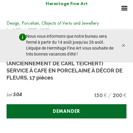
Hermitage Fine Art
Design, Porcelain, Objects of Vertu and Jewellery
lundi 27 juin 2022 - 14:00
Nous vous informons que notre bureau sera
lot précédent
lot suivant
fermé à partir du 14 août jusqu'au 26 août.
×
L'équipe de Hermitage Fine Art vous souhaite de
très bonnes vacances d'été !
MANUFACTURE DE PORCELAINE DE MEISSEN
(ANCIENNEMENT DE CARL TEICHERT)
SERVICE À CAFE EN PORCELAINE À DÉCOR DE
FLEURS, 17 pièces
Lot
504
150
200
DEMANDER