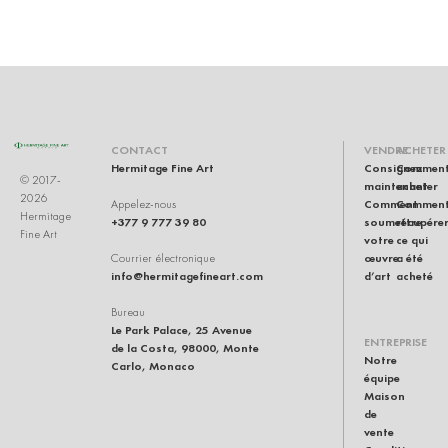
CONTACT
VENDRE
ACHETER
Hermitage Fine Art
Consignez
Commen
© 2017-
maintenant
acheter
2026
Comment
Commen
Appelez-nous
Hermitage
+377 9 777 39 80
soumettre
récupére
Fine Art
votre
ce qui
œuvre
a été
Courrier électronique
info@hermitagefineart.com
d’art
acheté
Bureau
Le Park Palace, 25 Avenue
ENTREPRISE
de la Costa, 98000, Monte
Notre
Carlo, Monaco
équipe
Maison
de
vente