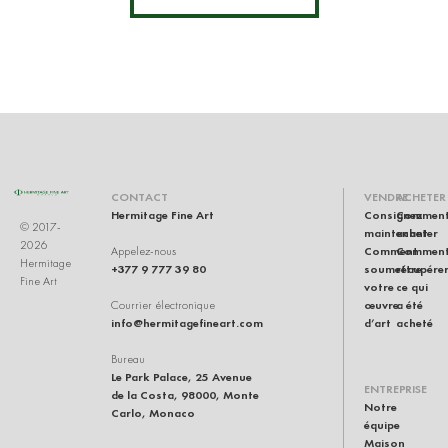
CONTACT
VENDRE
ACHETER
Hermitage Fine Art
Consignez
Commen
© 2017-
maintenant
acheter
2026
Comment
Commen
Appelez-nous
Hermitage
+377 9 777 39 80
soumettre
récupére
Fine Art
votre
ce qui
œuvre
a été
Courrier électronique
info@hermitagefineart.com
d’art
acheté
Bureau
Le Park Palace, 25 Avenue
ENTREPRISE
de la Costa, 98000, Monte
Notre
Carlo, Monaco
équipe
Maison