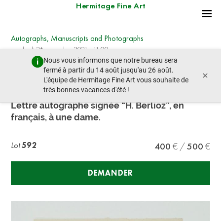
Hermitage Fine Art
Autographs, Manuscripts and Photographs
vendredi 26 novembre 2021 - 11:00
Nous vous informons que notre bureau sera
lot précédent
lot suivant
fermé à partir du 14 août jusqu'au 26 août.
×
L'équipe de Hermitage Fine Art vous souhaite de
très bonnes vacances d'été !
HECTOR BERLIOZ (1803-1869)
Lettre autographe signée “H. Berlioz”, en
français, à une dame.
Lot
592
400
500
DEMANDER