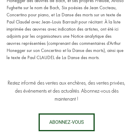
Honegger des œuvres de Bach, et ses propres Prélude, Arioso
Fughette sur le nom de Bach, Six poésies de Jean Cocteau,
Concertino pour piano, et La Danse des morts sur un texte de
Paul Claudel avec Jean-Louis Barrault pour récitant. À la liste
T
imprimée des œuvres avec indication des artistes, ont été ici
adjoints par les organisateurs une Notice analytique des
œuvres représentées (comprenant des commentaires d’Arthur
Honegger sur son Concertino et la Danse des morts), ainsi que
le texte de Paul CLAUDEL de La Danse des morts.
Restez informé des ventes aux enchères, des ventes privées,
des événements et des actualités. Abonnez-vous dès
maintenant !
ABONNEZ-VOUS