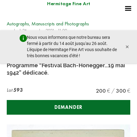
Hermitage Fine Art
Autographs, Manuscripts and Photographs
vendredi 26 novembre 2021 - 11:00
Nous vous informons que notre bureau sera
lot précédent
lot suivant
fermé à partir du 14 août jusqu'au 26 août.
×
L'équipe de Hermitage Fine Art vous souhaite de
très bonnes vacances d'été !
ARTHUR HONEGGER (1892-1955)
Programme “Festival Bach-Honegger…19 mai
1942” dédicacé.
Lot
593
200
300
DEMANDER