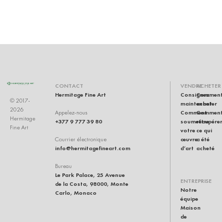
RU
CONTACT
VENDRE
ACHETER
Hermitage Fine Art
Consignez
Commen
© 2017-
maintenant
acheter
2026
Comment
Commen
Appelez-nous
Hermitage
+377 9 777 39 80
soumettre
récupére
Fine Art
votre
ce qui
œuvre
a été
Courrier électronique
info@hermitagefineart.com
d’art
acheté
Bureau
Le Park Palace, 25 Avenue
ENTREPRISE
de la Costa, 98000, Monte
Notre
Carlo, Monaco
équipe
Maison
de