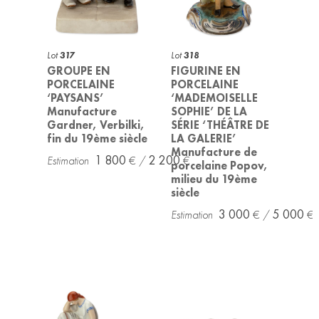
Lot
317
Lot
318
GROUPE EN
FIGURINE EN
PORCELAINE
PORCELAINE
‘PAYSANS’
‘MADEMOISELLE
Manufacture
SOPHIE’ DE LA
Gardner, Verbilki,
SÉRIE ‘THÉÂTRE DE
fin du 19ème siècle
LA GALERIE’
Manufacture de
1 800
2 200
porcelaine Popov,
milieu du 19ème
siècle
3 000
5 000