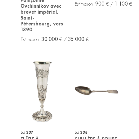
Poinçonné
900
1 100
Ovchinnikov avec
brevet impérial,
Saint-
Pétersbourg, vers
1890
30 000
35 000
Lot
337
Lot
338