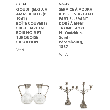
Lot
341
Lot
342
GOUDJI (ÉLGUJA
SERVICE À VODKA
AMASHUKELI) (B.
RUSSE EN ARGENT
1941)
PARTIELLEMENT
BOÎTE COUVERTE
DORÉ À EFFET
CIRCULAIRE EN
TROMPE-L'ŒIL
BOIS NOIR ET
N. Yanichkin,
TURQUOISE
Saint-
CABOCHON
Pétersbourg,
1887