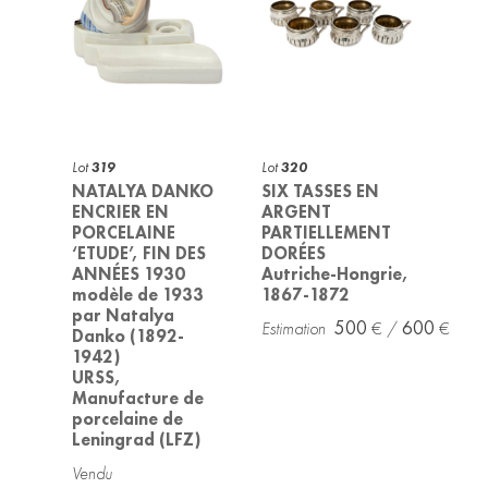
Lot
319
Lot
320
NATALYA DANKO
SIX TASSES EN
ENCRIER EN
ARGENT
PORCELAINE
PARTIELLEMENT
‘ETUDE’, FIN DES
DORÉES
ANNÉES 1930
Autriche-Hongrie,
modèle de 1933
1867-1872
par Natalya
500
600
Danko (1892-
1942)
URSS,
Manufacture de
porcelaine de
Leningrad (LFZ)