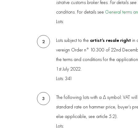
istrative customs broker fees. For details se
conditions.
For details see
General terms an
Lots:
artist’s resale right
Lots subject to the
in 
2
vereign Order n° 10.300 of 22nd Decembe
the terms and conditions for the applicatio
1st July 2022.
Lots: 341
The following lots with a Δ symbol: VAT wil
3
standard rate on hammer price, buyer’s p
else applicable, see article 5.2).
Lots: