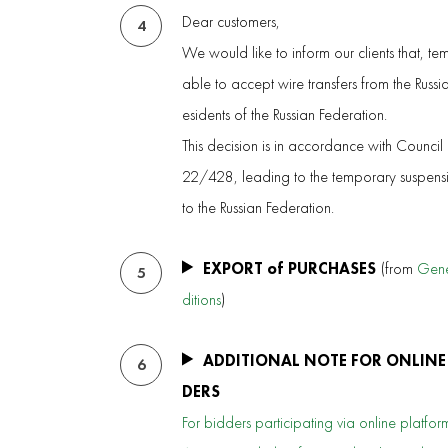
Dear customers,
4
We would like to inform our clients that, te
able to accept wire transfers from the Russ
esidents of the Russian Federation.
This decision is in accordance with Council
22/428, leading to the temporary suspensio
to the Russian Federation.
EXPORT of PURCHASES
(from
Gene
5
ditions
)
ADDITIONAL NOTE FOR ONLINE
6
DERS
For bidders participating via online platform