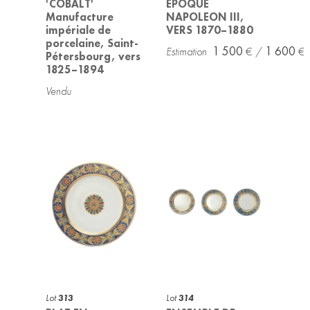
'COBALT'
EPOQUE
Manufacture
NAPOLEON III,
impériale de
VERS 1870–1880
porcelaine, Saint-
1 500
1 600
Pétersbourg, vers
1825–1894
Lot
313
Lot
314