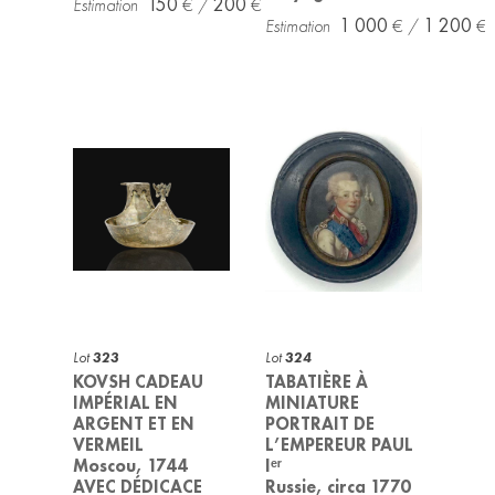
150
200
1 000
1 200
Lot
323
Lot
324
KOVSH CADEAU
TABATIÈRE À
IMPÉRIAL EN
MINIATURE
ARGENT ET EN
PORTRAIT DE
VERMEIL
L’EMPEREUR PAUL
Moscou, 1744
Iᵉʳ
AVEC DÉDICACE
Russie, circa 1770