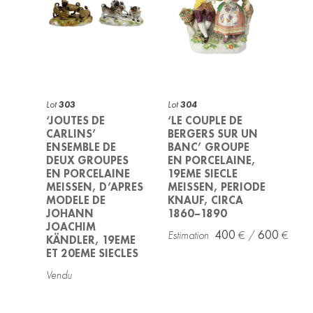
Lot
303
Lot
304
‘JOUTES DE
‘LE COUPLE DE
CARLINS’
BERGERS SUR UN
ENSEMBLE DE
BANC’ GROUPE
DEUX GROUPES
EN PORCELAINE,
EN PORCELAINE
19EME SIECLE
MEISSEN, D’APRES
MEISSEN, PERIODE
MODELE DE
KNAUF, CIRCA
JOHANN
1860–1890
JOACHIM
400
600
KÄNDLER, 19EME
ET 20EME SIECLES