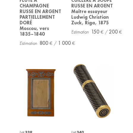
FLÛTE À
CUILLÈRE À SOUPE
CHAMPAGNE
RUSSE EN ARGENT
RUSSE EN ARGENT
Maître essayeur
PARTIELLEMENT
Ludwig Christian
DORÉ
Zuck, Riga, 1875
Moscou, vers
150
200
1835–1840
800
1 000
Lot
339
Lot
340