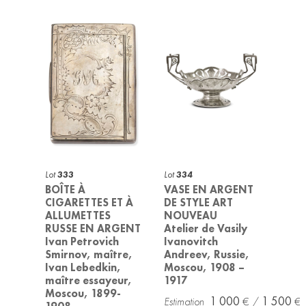
Lot
333
Lot
334
BOÎTE À
VASE EN ARGENT
CIGARETTES ET À
DE STYLE ART
ALLUMETTES
NOUVEAU
RUSSE EN ARGENT
Atelier de Vasily
Ivan Petrovich
Ivanovitch
Smirnov, maître,
Andreev, Russie,
Ivan Lebedkin,
Moscou, 1908 –
maître essayeur,
1917
Moscou, 1899-
1 000
1 500