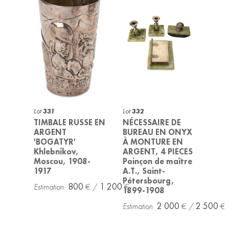
Lot
331
Lot
332
TIMBALE RUSSE EN
NÉCESSAIRE DE
ARGENT
BUREAU EN ONYX
'BOGATYR'
À MONTURE EN
Khlebnikov,
ARGENT, 4 PIECES
Moscou, 1908-
Poinçon de maître
1917
A.T., Saint-
Pétersbourg,
800
1 200
1899-1908
2 000
2 500