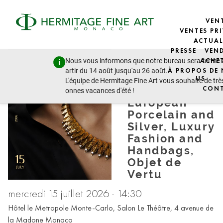
VEN
VENTES PRI
ACTUAL
PRESSE
VEN
DESIGN &
Nous vous informons que notre bureau sera fermé 
ACHE
JEWELLERY:
artir du 14 août jusqu'au 26 août.
À PROPOS DE
Jewellery,
US
L'équipe de Hermitage Fine Art vous souhaite de trè
Russian and
CON
onnes vacances d'été !
European
Porcelain and
Silver, Luxury
Fashion and
Handbags,
Objet de
Vertu
mercredi 15 juillet 2026 - 14:30
Hôtel le Metropole Monte-Carlo, Salon Le Théâtre, 4 avenue de
la Madone Monaco