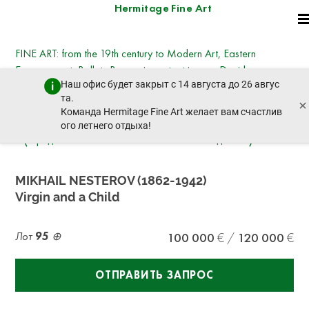
Hermitage Fine Art
FINE ART: from the 19th century to Modern Art, Eastern
European art, Ballets Russes, important icons - David
Наш офис будет закрыт с 14 августа до 26 авгус
Hockney, Kotarbinsky, Nesterov, Goncharova,
та.
×
Deineka, Vysotsky
Команда Hermitage Fine Art желает вам счастлив
вторник, 21 октября 2025 г. - 14:30
ого летнего отдыха!
пред. лот
след. лот
MIKHAIL NESTEROV (1862-1942)
Virgin and a Child
Лот
95
100 000
120 000
ОТПРАВИТЬ ЗАПРОС