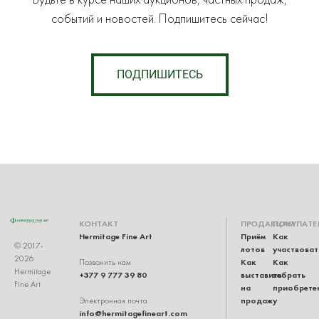
событий и новостей. Подпишитесь сейчас!
ПОДПИШИТЕСЬ
КОНТАКТ
ПРОДАВЦАМ
ПОКУПАТЕ
Hermitage Fine Art
Приём
Как
© 2017-
лотов
участвоват
2026
Как
Как
Позвонить нам
Hermitage
+377 9 777 39 80
выставить
забрать
Fine Art
на
приобрете
продажу
Электронная почта
info@hermitagefineart.com