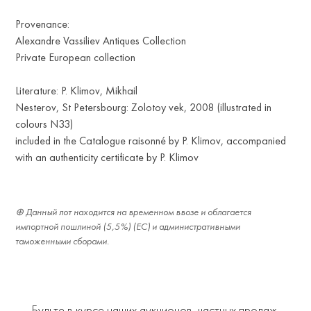
Provenance:
Alexandre Vassiliev Antiques Collection
Private European collection
Literature: P. Klimov, Mikhail
Nesterov, St Petersbourg: Zolotoy vek, 2008 (illustrated in
colours N33)
included in the Catalogue raisonné by P. Klimov, accompanied
with an authenticity certificate by P. Klimov
Данный лот находится на временном ввозе и облагается
импортной пошлиной (5,5%) (ЕС) и административными
таможенными сборами.
Будьте в курсе наших аукционов, частных продаж,