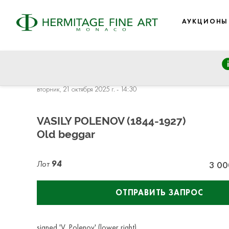
АУКЦИОНЫ
FINE ART: from the 19th century to Modern Art, Eastern Eur
Goncharova, Deineka, Vysotsky
вторник, 21 октября 2025 г. - 14:30
VASILY POLENOV (1844-1927)
Old beggar
Лот
94
3 00
ОТПРАВИТЬ ЗАПРОС
signed 'V. Polenov' (lower right)