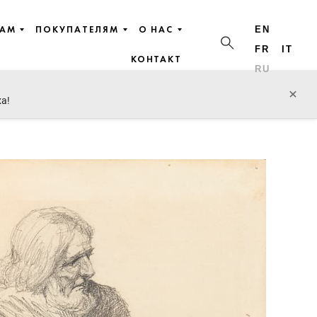
ЦАМ
ПОКУПАТЕЛЯМ
О НАС
EN
FR
IT
КОНТАКТ
RU
y, Nesterov,
пред. лот
след. лот
×
ха!