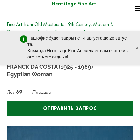
Hermitage Fine Art
Fine Art: from Old Masters to 19th Century, Modern &
Contemporary Art, East European Art, Icons
Наш офис будет закрыт с 14 августа до 26 авгус
вторник, 25 июня 2024 г. - 14:30
та.
×
пред. лот
след. лот
Команда Hermitage Fine Art желает вам счастлив
ого летнего отдыха!
FRANCK DA COSTA (1925 - 1989)
Egyptian Woman
Лот
69
Продано
ОТПРАВИТЬ ЗАПРОС