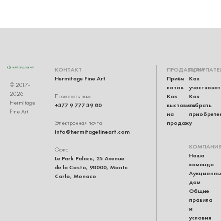
КОНТАКТ
ПРОДАВЦАМ
ПОКУПАТЕ
Hermitage Fine Art
Приём
Как
© 2017-
лотов
участвоват
2026
Как
Как
Позвонить нам
Hermitage
+377 9 777 39 80
выставить
забрать
Fine Art
на
приобрете
продажу
Электронная почта
info@hermitagefineart.com
КОМПАНИ
Офис
Наша
Le Park Palace, 25 Avenue
команда
de la Costa, 98000, Monte
Аукционны
Carlo, Monaco
дом
Общие
правила
и
условия