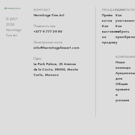
КОНТАКТ
ПРОДАВЦАМ
ПОКУПАТЕ
Hermitage Fine Art
Приём
Как
© 2017-
лотов
участвоват
2026
Как
Как
Позвонить нам
Hermitage
+377 9 777 39 80
выставить
забрать
Fine Art
на
приобрете
продажу
Электронная почта
info@hermitagefineart.com
КОМПАНИ
Офис
Наша
Le Park Palace, 25 Avenue
команда
de la Costa, 98000, Monte
Аукционны
Carlo, Monaco
дом
Общие
правила
и
условия