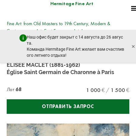
Hermitage Fine Art
Fine Art: from Old Masters to 19th Century, Modern &
Contemporary Art, East European Art, Icons
Наш офис будет закрыт с 14 августа до 26 авгус
вторник, 25 июня 2024 г. - 14:30
та.
×
пред. лот
след. лот
Команда Hermitage Fine Art желает вам счастлив
ого летнего отдыха!
ÉLISEE MACLET (1881-1962)
Église Saint Germain de Charonne à Paris
Лот
68
1 000
1 500
ОТПРАВИТЬ ЗАПРОС