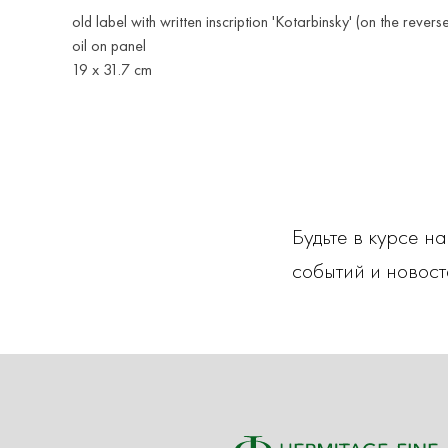
old label with written inscription 'Kotarbinsky' (on the revers
oil on panel
19 x 31.7 cm
Будьте в курсе н
событий и новост