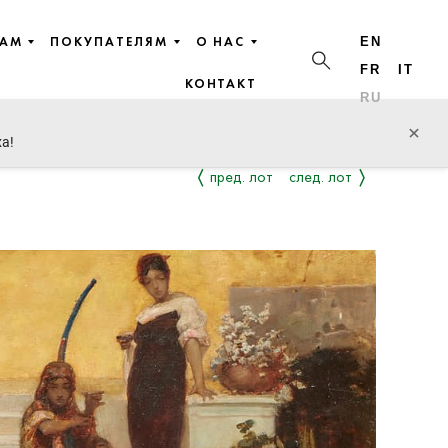
ЦАМ
ПОКУПАТЕЛЯМ
О НАС
EN
FR
IT
КОНТАКТ
RU
×
ха!
пред. лот
след. лот