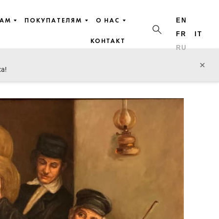
ЦАМ
ПОКУПАТЕЛЯМ
О НАС
EN
FR
IT
КОНТАКТ
RU
пред. лот
след. лот
×
ха!