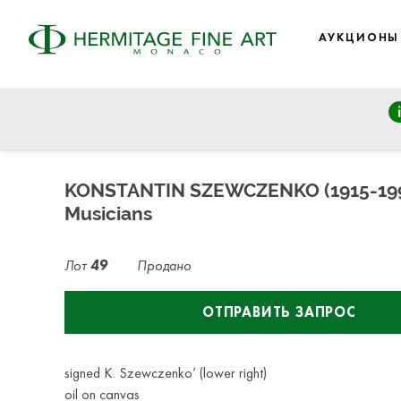
АУКЦИОНЫ
FINE ART: Modern and 19th Century Art, Eastern European 
четверг, 19 декабря 2024 г. - 14:30
KONSTANTIN SZEWCZENKO (1915-199
Musicians
Лот
49
Продано
ОТПРАВИТЬ ЗАПРОС
signed K. Szewczenko’ (lower right)
oil on canvas