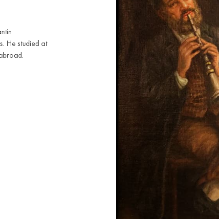
ntin
. He studied at
 abroad.