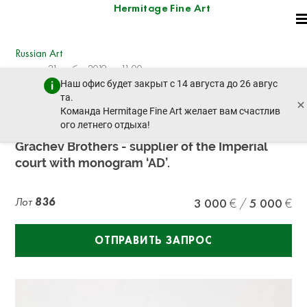
Hermitage Fine Art
Russian Art
четверг, 21 ноября 2019 г. - 11:00
Наш офис будет закрыт с 14 августа до 26 авгус
пред. лот
след. лот
та.
×
Команда Hermitage Fine Art желает вам счастлив
ого летнего отдыха!
Tea and coffee set of 3 items made by the
Grachev Brothers - supplier of the Imperial
court with monogram ‘AD’.
Лот
836
3 000
5 000
ОТПРАВИТЬ ЗАПРОС