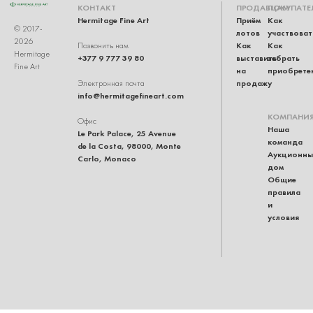
КОНТАКТ
ПРОДАВЦАМ
ПОКУПАТЕ
Hermitage Fine Art
Приём
Как
© 2017-
лотов
участвоват
2026
Как
Как
Позвонить нам
Hermitage
+377 9 777 39 80
выставить
забрать
Fine Art
на
приобрете
продажу
Электронная почта
info@hermitagefineart.com
КОМПАНИ
Офис
Наша
Le Park Palace, 25 Avenue
команда
de la Costa, 98000, Monte
Аукционны
Carlo, Monaco
дом
Общие
правила
и
условия