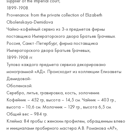
supplier of the Imperial court,
1899-1908.
Provenance: from the private collection of Elizabeth
Obolenskaya-Demidova
Чайно-кофейный сервиз из 3-х предметов фирмы
поставщика Императорского двора Братьев Грачевых.
Россия, Санкт-Петербург, фирма поставщика
Императорского двора Братьев Грачевых,
1899-1908 гг.
Тулово каждого предмета сервиза декорировано
монограммой «АД». Происходит из коллекции Елизаветы
Демидовой-
Оболенской.
Серебро, литье, гравировка, кость, золочение.
Кофейник – 452 гр, высота – 14,5 см. Чайник – 403 гр.,
высота – 10,6 см. Молочник – 129 гр., высота 6,5 см.
Общий вес – 984 гр.
Клейма: 84 пробы с женским профилем, обращенным влево
и инициалами пробирного мастера А.В. Романова «АР»,