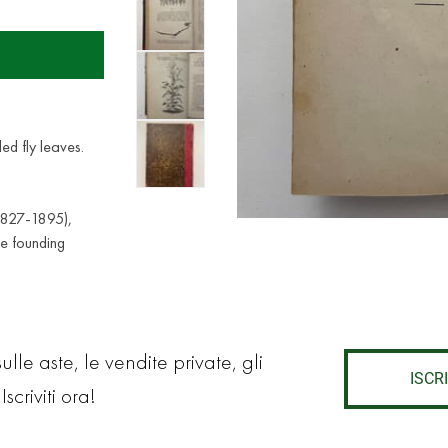
ed fly leaves.
(1827-1895),
he founding
lle aste, le vendite private, gli
ISCRI
Iscriviti ora!