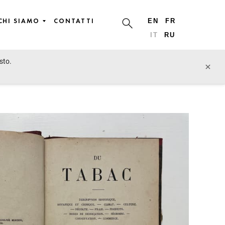
CHI SIAMO
CONTATTI
EN
FR
IT
RU
sto.
§ Works on
lotto precedente
lotto prossimo
×