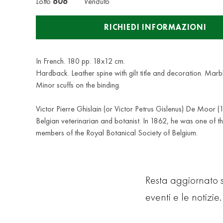
Lotto
606
Venduto
RICHIEDI INFORMAZIONI
In French. 180 pp. 18x12 cm.
Hardback. Leather spine with gilt title and decoration. Marbl
Minor scuffs on the binding.
Victor Pierre Ghislain (or Victor Petrus Gislenus) De Moor 
Belgian veterinarian and botanist. In 1862, he was one of t
members of the Royal Botanical Society of Belgium.
Resta aggiornato su
eventi e le notizie. 