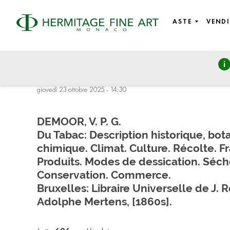
ASTE
VENDI
RARES LIVRES ET AUTOGRAPHES: Antique Books § Autographs
Paper
giovedì 23 ottobre 2025 - 14:30
DEMOOR, V. P. G.
Du Tabac: Description historique, bot
chimique. Climat. Culture. Récolte. Fr
Produits. Modes de dessication. Sécho
Conservation. Commerce.
Bruxelles: Libraire Universelle de J. 
Adolphe Mertens, [1860s].