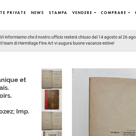
TE PRIVATE
NEWS
STAMPA
VENDERE
COMPRARE
Vi informiamo che il nostro ufficio resterà chiuso dal 14 agosto al 26 ago
, including Russian Books, Rare & Lifetime Editions, Photographs 
Il team di Hermitage Fine Art vi augura buone vacanze estive!
anique et
ais.
irs.
Rozez; Imp.