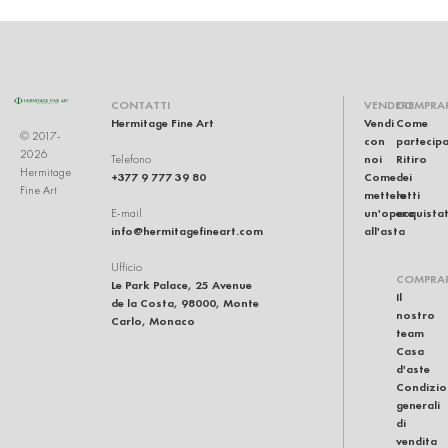
CONTATTI
VENDERE
COMPRA
Hermitage Fine Art
Vendi
Come
© 2017-
con
partecip
2026
noi
Ritiro
Telefono
Hermitage
+377 9 777 39 80
Come
dei
Fine Art
mettere
lotti
un'opera
acquistat
E-mail
info@hermitagefineart.com
all'asta
Ufficio
COMPRA
Le Park Palace, 25 Avenue
Il
de la Costa, 98000, Monte
nostro
Carlo, Monaco
team
Casa
d'aste
Condizio
generali
di
vendita