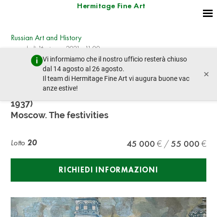
Hermitage Fine Art
Russian Art and History
mercoledì 16 giugno 2021 - 11:00
Vi informiamo che il nostro ufficio resterà chiuso
lotto precedente
lotto prossimo
dal 14 agosto al 26 agosto.
×
Il team di Hermitage Fine Art vi augura buone vac
anze estive!
Leonid MIKHAILOVICH BRAILOVSKY (1867-
1937)
Moscow. The festivities
Lotto
20
45 000
55 000
RICHIEDI INFORMAZIONI