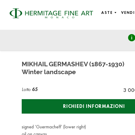
ASTE
VENDI
Russian Art
martedì 27 ottobre 2020 - 14:00
MIKHAIL GERMASHEV (1867-1930)
Winter landscape
Lotto
65
3 00
RICHIEDI INFORMAZIONI
signed ‘Guermacheff’ (lower right)
oil on canvas