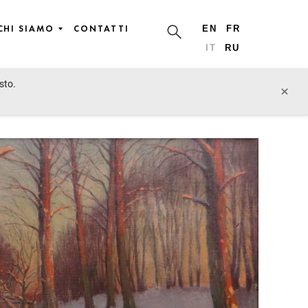
CHI SIAMO
CONTATTI
EN
FR
IT
RU
sto.
lotto precedente
lotto prossimo
×