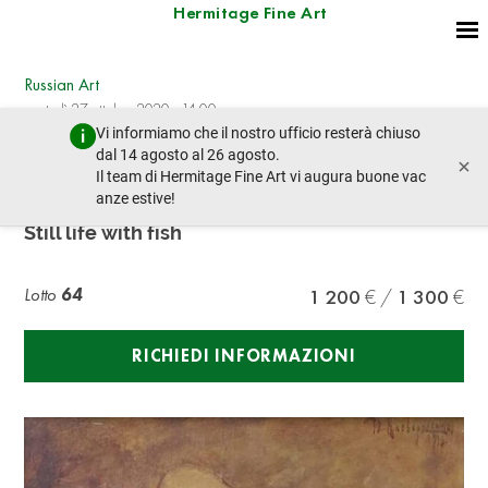
Hermitage Fine Art
Russian Art
martedì 27 ottobre 2020 - 14:00
Vi informiamo che il nostro ufficio resterà chiuso
lotto precedente
lotto prossimo
dal 14 agosto al 26 agosto.
×
Il team di Hermitage Fine Art vi augura buone vac
anze estive!
YULIY YULEVICH KLEVER (SON) (1882-1942)
Still life with fish
Lotto
64
1 200
1 300
RICHIEDI INFORMAZIONI