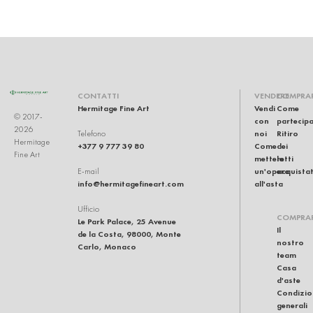
CONTATTI
VENDERE
COMPRA
Hermitage Fine Art
Vendi
Come
© 2017-
con
partecip
2026
noi
Ritiro
Telefono
Hermitage
+377 9 777 39 80
Come
dei
Fine Art
mettere
lotti
un'opera
acquistat
E-mail
info@hermitagefineart.com
all'asta
Ufficio
COMPRA
Le Park Palace, 25 Avenue
Il
de la Costa, 98000, Monte
nostro
Carlo, Monaco
team
Casa
d'aste
Condizio
generali