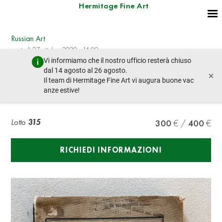
Hermitage Fine Art
Russian Art
martedì 27 ottobre 2020 - 14:00
Vi informiamo che il nostro ufficio resterà chiuso
lotto precedente
lotto prossimo
dal 14 agosto al 26 agosto.
×
Il team di Hermitage Fine Art vi augura buone vac
anze estive!
BALMONT K.D. (1867-1942)
Lotto
315
300
400
RICHIEDI INFORMAZIONI