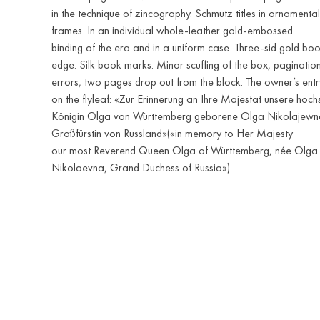
in the technique of zincography. Schmutz titles in ornamental
frames. In an individual whole-leather gold-embossed
binding of the era and in a uniform case. Three-sid gold bo
edge. Silk book marks. Minor scuffing of the box, paginatio
errors, two pages drop out from the block. The owner’s entr
on the flyleaf: «Zur Erinnerung an Ihre Majestät unsere hoch
Königin Olga von Württemberg geborene Olga Nikolajewn
Großfürstin von Russland»(«in memory to Her Majesty
our most Reverend Queen Olga of Württemberg, née Olga
Nikolaevna, Grand Duchess of Russia»).