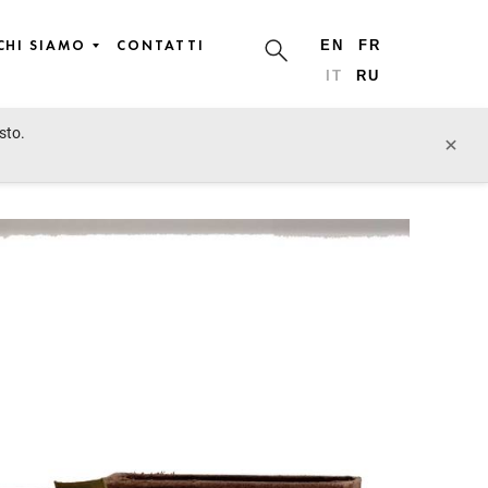
CHI SIAMO
CONTATTI
EN
FR
IT
RU
sto.
lotto precedente
lotto prossimo
×