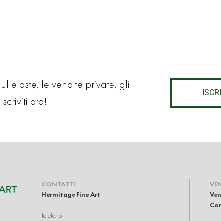
lle aste, le vendite private, gli
ISCRI
Iscriviti ora!
CONTATTI
VE
Hermitage Fine Art
Ven
Com
Telefono