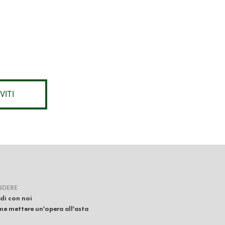
VITI
NDERE
di con noi
e mettere un'opera all'asta