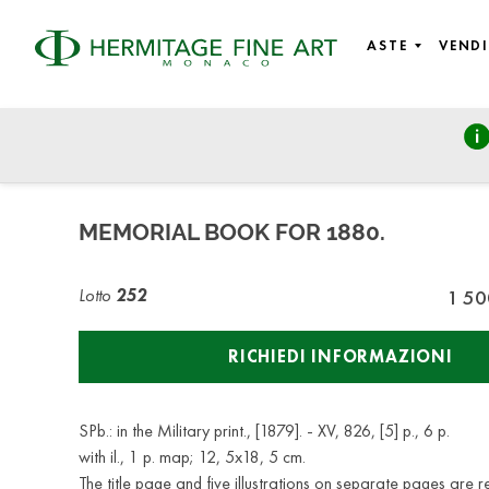
ASTE
VENDI
Russian Art
martedì 27 ottobre 2020 - 14:00
MEMORIAL BOOK FOR 1880.
Lotto
252
1 50
RICHIEDI INFORMAZIONI
SPb.: in the Military print., [1879]. - XV, 826, [5] p., 6 p.
with il., 1 p. map; 12, 5x18, 5 cm.
The title page and five illustrations on separate pages are