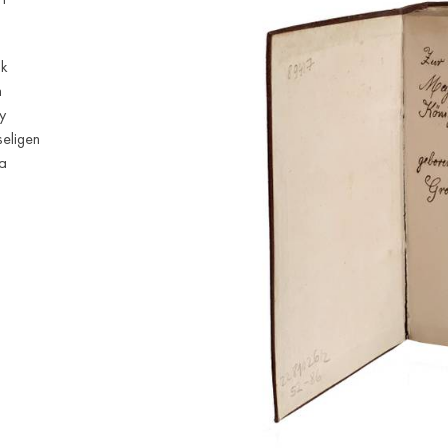
ok
n
y
seligen
a