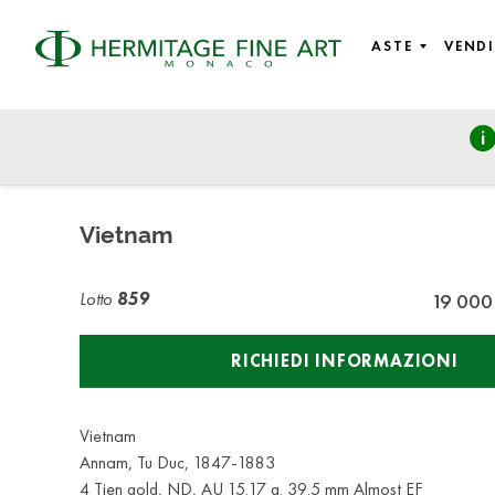
ASTE
VENDI
Numismatics & Objects of Vertu
martedì 27 novembre 2018 - 17:00
Vietnam
Lotto
859
19 000
RICHIEDI INFORMAZIONI
Vietnam
Annam, Tu Duc, 1847-1883
4 Tien gold, ND, AU 15.17 g. 39.5 mm Almost EF