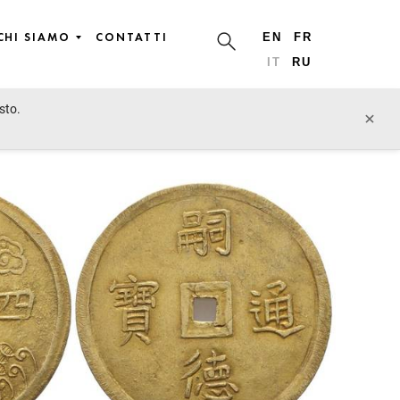
CHI SIAMO
CONTATTI
EN
FR
IT
RU
sto.
lotto precedente
lotto prossimo
×