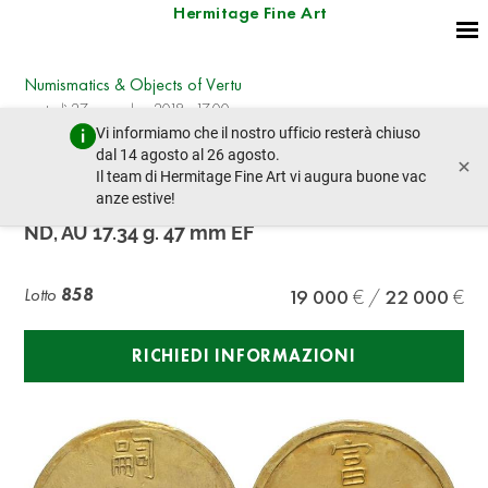
Hermitage Fine Art
Numismatics & Objects of Vertu
martedì 27 novembre 2018 - 17:00
Vi informiamo che il nostro ufficio resterà chiuso
lotto precedente
lotto prossimo
dal 14 agosto al 26 agosto.
×
Il team di Hermitage Fine Art vi augura buone vac
anze estive!
Vietnam Annam, Tu Duc, 1847-1883 5 Tien gold,
ND, AU 17.34 g. 47 mm EF
Lotto
858
19 000
22 000
RICHIEDI INFORMAZIONI