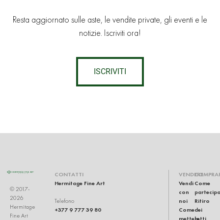
Resta aggiornato sulle aste, le vendite private, gli eventi e le
notizie. Iscriviti ora!
ISCRIVITI
CONTATTI
VENDERE
COMPRA
Hermitage Fine Art
Vendi
Come
© 2017-
con
partecip
2026
noi
Ritiro
Telefono
Hermitage
+377 9 777 39 80
Come
dei
Fine Art
mettere
lotti