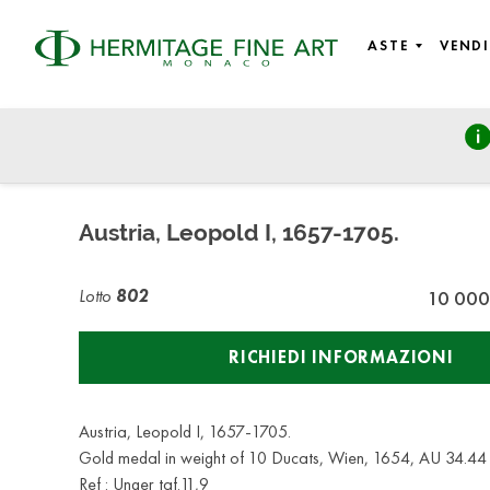
ASTE
VENDI
Numismatics & Objects of Vertu
martedì 27 novembre 2018 - 17:00
Austria, Leopold I, 1657-1705.
Lotto
802
10 000
RICHIEDI INFORMAZIONI
Austria, Leopold I, 1657-1705.
Gold medal in weight of 10 Ducats, Wien, 1654, AU 34.44
Ref : Unger taf.11,9