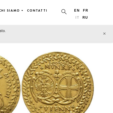
CHI SIAMO
CONTATTI
EN
FR
IT
RU
sto.
lotto precedente
lotto prossimo
×