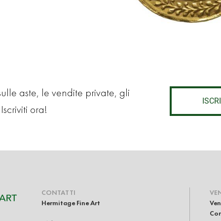
9
lle aste, le vendite private, gli
ISCRI
Iscriviti ora!
CONTATTI
VE
Hermitage Fine Art
Ven
Com