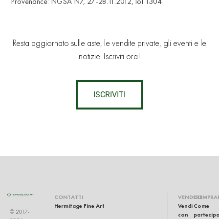
Provenance: NGSA N7, 27-28.11.2012, lot 1304
Resta aggiornato sulle aste, le vendite private, gli eventi e le
notizie. Iscriviti ora!
ISCRIVITI
CONTATTI
VENDERE
COMPRA
Hermitage Fine Art
Vendi
Come
© 2017-
con
partecip