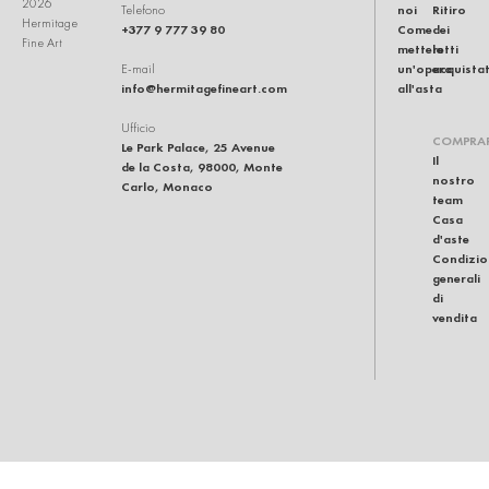
2026
noi
Ritiro
Telefono
Hermitage
+377 9 777 39 80
Come
dei
Fine Art
mettere
lotti
un'opera
acquistat
E-mail
info@hermitagefineart.com
all'asta
Ufficio
COMPRA
Le Park Palace, 25 Avenue
Il
de la Costa, 98000, Monte
nostro
Carlo, Monaco
team
Casa
d'aste
Condizio
generali
di
vendita