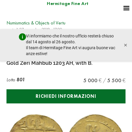
Hermitage Fine Art
Numismatics & Objects of Vertu
martedì 27 novembre 2018 - 17:00
Vi informiamo che il nostro ufficio resterà chiuso
lotto precedente
lotto prossimo
dal 14 agosto al 26 agosto.
×
Il team di Hermitage Fine Art vi augura buone vac
anze estive!
Egypt. Napoleonic Occupation 1798-1801.
Gold Zeri Mahbub 1203 AH, with B.
Lotto
801
5 000
5 500
RICHIEDI INFORMAZIONI