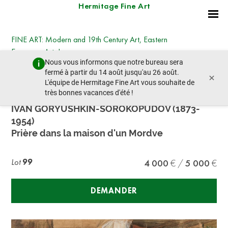
Hermitage Fine Art
FINE ART: Modern and 19th Century Art, Eastern
European Art, Icons
Nous vous informons que notre bureau sera
jeudi 19 décembre 2024 - 14:30
fermé à partir du 14 août jusqu'au 26 août.
×
lot précédent
lot suivant
L'équipe de Hermitage Fine Art vous souhaite de
très bonnes vacances d'été !
IVAN GORYUSHKIN-SOROKOPUDOV (1873-
1954)
Prière dans la maison d'un Mordve
Lot
99
4 000
5 000
DEMANDER