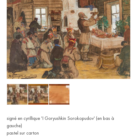
signé en cyrillique 'I Goryushkin Sorokopudov' (en bas à
gauche)
pastel sur carton