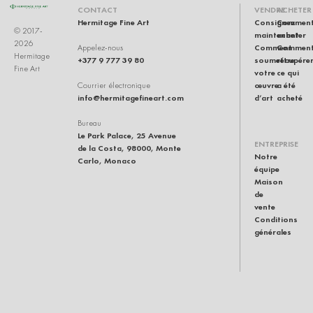
CONTACT
VENDRE
ACHETER
Hermitage Fine Art
Consignez
Commen
© 2017-
maintenant
acheter
2026
Comment
Commen
Appelez-nous
Hermitage
+377 9 777 39 80
soumettre
récupére
Fine Art
votre
ce qui
œuvre
a été
Courrier électronique
info@hermitagefineart.com
d’art
acheté
Bureau
Le Park Palace, 25 Avenue
ENTREPRISE
de la Costa, 98000, Monte
Notre
Carlo, Monaco
équipe
Maison
de
vente
Conditions
générales