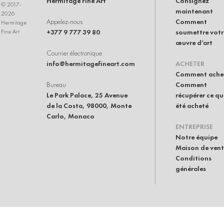
Hermitage Fine Art
Consignez
© 2017-
maintenant
2026
Appelez-nous
Comment
Hermitage
+377 9 777 39 80
soumettre votr
Fine Art
œuvre d’art
Courrier électronique
info@hermitagefineart.com
ACHETER
Comment ache
Bureau
Comment
Le Park Palace, 25 Avenue
récupérer ce qu
de la Costa, 98000, Monte
été acheté
Carlo, Monaco
ENTREPRISE
Notre équipe
Maison de ven
Conditions
générales