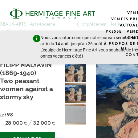
VEN
VENTES PRI
BEAUX-ARTS : Art Moderne
lot précédent
lot suivant
ACTUAL
et 19ème Siècle, Art
PRESSE
VEN
Nous vous informons que notre bureau sera fermé 
ACHE
D'europe de L'est, Icônes
artir du 14 août jusqu'au 26 août.
À PROPOS DE
jeudi 19 décembre 2024 - 14:30
US
L'équipe de Hermitage Fine Art vous souhaite de trè
CON
onnes vacances d'été !
FILIPP MALYAVIN
(1869-1940)
Two peasant
women against a
stormy sky
Lot
98
28 000
32 000