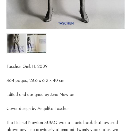
R
Taschen GmbH, 2009
464 pages, 28.6 x 6.2 x 40 cm
Edited and designed by June Newton
Cover design by Angelika Taschen
The Helmut Newton SUMO was a titanic book that towered
above anything previously attempted. Twenty years later, we