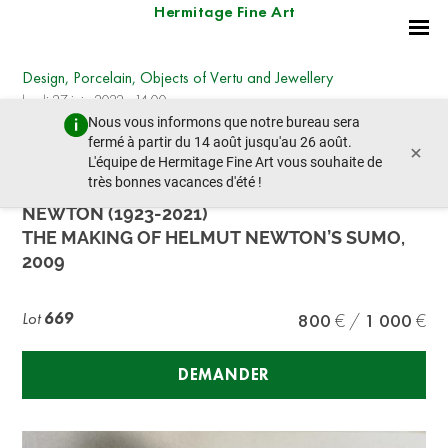
Hermitage Fine Art
Design, Porcelain, Objects of Vertu and Jewellery
lundi 27 juin 2022 - 14:00
Nous vous informons que notre bureau sera
lot précédent
lot suivant
fermé à partir du 14 août jusqu'au 26 août.
×
L'équipe de Hermitage Fine Art vous souhaite de
très bonnes vacances d'été !
HELMUT NEWTON (1920-2004), JUNE
NEWTON (1923-2021)
THE MAKING OF HELMUT NEWTON’S SUMO,
2009
Lot
669
800
1 000
DEMANDER