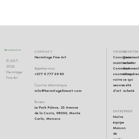
U
CONTACT
VENDRE
ACHETER
Hermitage Fine Art
Consignez
Commen
© 2017-
maintenant
acheter
2026
Comment
Commen
Appelez-nous
Hermitage
+377 9 777 39 80
soumettre
récupére
Fine Art
votre
ce qui
œuvre
a été
Courrier électronique
info@hermitagefineart.com
d’art
acheté
Bureau
Le Park Palace, 25 Avenue
ENTREPRISE
de la Costa, 98000, Monte
Notre
Carlo, Monaco
équipe
Maison
de
vente