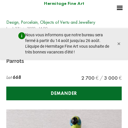
Hermitage Fine Art
Design, Porcelain, Objects of Vertu and Jewellery
lundi 27 juin 2022 - 14:00
Nous vous informons que notre bureau sera
lot précédent
lot suivant
fermé à partir du 14 août jusqu'au 26 août.
×
L'équipe de Hermitage Fine Art vous souhaite de
très bonnes vacances d'été !
ALESSANDRO BARBARO (XX CENTURY)
Parrots
Lot
668
2 700
3 000
DEMANDER