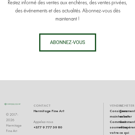
Restez informé des ventes aux enchères, des ventes privées,
des événements et des actualités. Abonnez-vous dès
maintenant !
ABONNEZ-VOUS
CONTACT
VENDRE
ACHETER
Hermitage Fine Art
Consignez
Commen
© 2017-
maintenant
acheter
2026
Comment
Commen
Appelez-nous
Hermitage
+377 9 777 39 80
soumettre
récupére
Fine Art
votre
ce qui