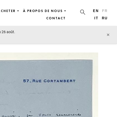
ACHETER
À PROPOS DE NOUS
EN
FR
CONTACT
IT
RU
u 26 août.
lot précédent
lot suivant
×