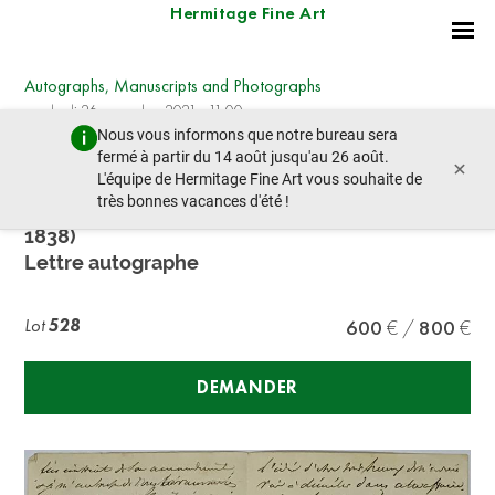
Hermitage Fine Art
Autographs, Manuscripts and Photographs
vendredi 26 novembre 2021 - 11:00
Nous vous informons que notre bureau sera
lot précédent
lot suivant
fermé à partir du 14 août jusqu'au 26 août.
×
L'équipe de Hermitage Fine Art vous souhaite de
très bonnes vacances d'été !
CHARLES-MAURICE DE TALLEYRAND (1754-
1838)
Lettre autographe
Lot
528
600
800
DEMANDER