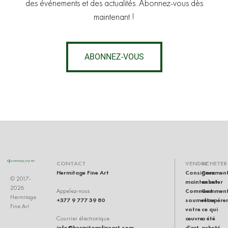
des événements et des actualités. Abonnez-vous dès
maintenant !
ABONNEZ-VOUS
CONTACT
VENDRE
ACHETER
Hermitage Fine Art
Consignez
Commen
© 2017-
maintenant
acheter
2026
Comment
Commen
Appelez-nous
Hermitage
+377 9 777 39 80
soumettre
récupére
Fine Art
votre
ce qui
œuvre
a été
Courrier électronique
info@hermitagefineart.com
d’art
acheté