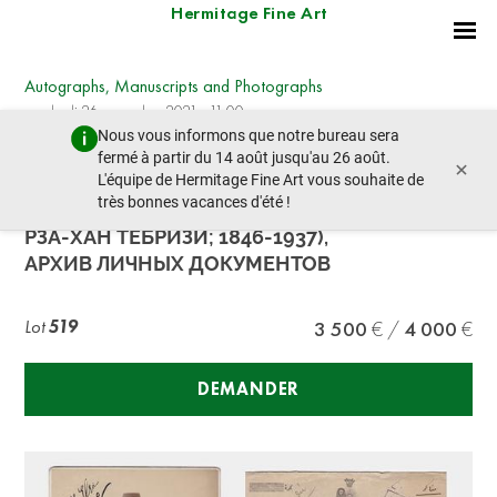
Hermitage Fine Art
Autographs, Manuscripts and Photographs
vendredi 26 novembre 2021 - 11:00
Nous vous informons que notre bureau sera
lot précédent
lot suivant
fermé à partir du 14 août jusqu'au 26 août.
×
L'équipe de Hermitage Fine Art vous souhaite de
très bonnes vacances d'été !
МИРЗА РИЗА-ХАН АРФА ОД-ДОВЛА (МИРЗА
РЗА-ХАН ТЕБРИЗИ; 1846-1937),
АРХИВ ЛИЧНЫХ ДОКУМЕНТОВ
Lot
519
3 500
4 000
DEMANDER