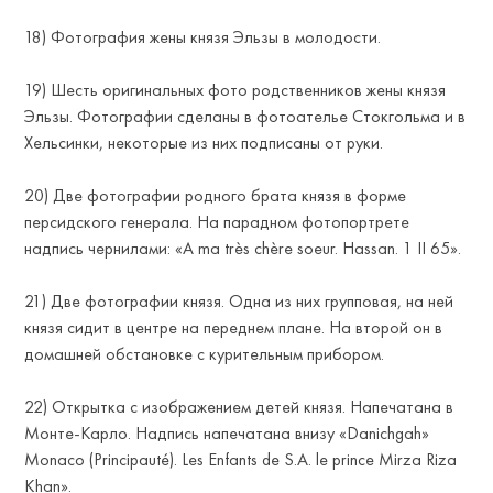
18) Фотография жены князя Эльзы в молодости.
19) Шесть оригинальных фото родственников жены князя
Эльзы. Фотографии сделаны в фотоателье Стокгольма и в
Хельсинки, некоторые из них подписаны от руки.
20) Две фотографии родного брата князя в форме
персидского генерала. На парадном фотопортрете
надпись чернилами: «A ma très chère soeur. Hassan. 1 II 65».
21) Две фотографии князя. Одна из них групповая, на ней
князя сидит в центре на переднем плане. На второй он в
домашней обстановке с курительным прибором.
22) Открытка с изображением детей князя. Напечатана в
Монте-Карло. Надпись напечатана внизу «Danichgah»
Monaco (Principauté). Les Enfants de S.A. le prince Mirza Riza
Khan».