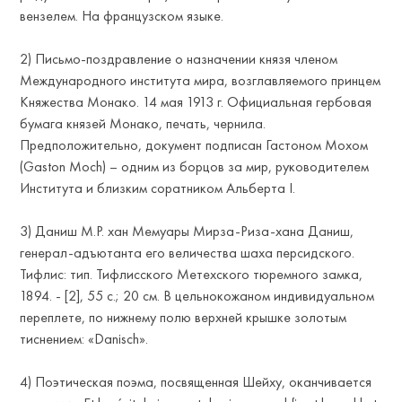
вензелем. На французском языке.
2) Письмо-поздравление о назначении князя членом
Международного института мира, возглавляемого принцем
Княжества Монако. 14 мая 1913 г. Официальная гербовая
бумага князей Монако, печать, чернила.
Предположительно, документ подписан Гастоном Мохом
(Gaston Moch) – одним из борцов за мир, руководителем
Института и близким соратником Альберта I.
3) Даниш М.Р. хан Мемуары Мирза-Риза-хана Даниш,
генерал-адъютанта его величества шаха персидского.
Тифлис: тип. Тифлисского Метехского тюремного замка,
1894. - [2], 55 с.; 20 см. В цельнокожаном индивидуальном
переплете, по нижнему полю верхней крышке золотым
тиснением: «Danisсh».
4) Поэтическая поэма, посвященная Шейху, оканчивается