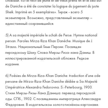
NTE
словами. «Et le récit de jeune et de vieux prend fin et le seul but
de Daniche a été de constater la logique du jugement du juste
Sheik. Imprimé en 5 exemplaires». Тираж - всего 5
экземпляров. Возможно, представленный экземпляр –
единственный сохранившийся.
5) A sa majesté impériale le schah de Perse. Hymne national
persan. Paroles Mirza Riza Khan Danéche. Musique de J.
Strauss. Национальный Гимн Персии. Посвящен
персидскому Шаху. Слова Мирзы-Риза-хана Даниш. В
иллюстрированной издательской обложке. Редкое
издание.
6) Poésies de Mirza-Riza-Khan Daniche: traduction d’une ode
persane de Mirza-Riza-Khan Daniche dédiée a Sa Majesté
L’impératrice Alexandra Fedorovna. S.-Peterbourg, 1900.
Стихи Мирзы-Ризы-Хана Даниша: перевод персидской
оды. СПб., 1902. С посвящением императрице Александре
Федоровне. В издательском золототиснёном картонаже.