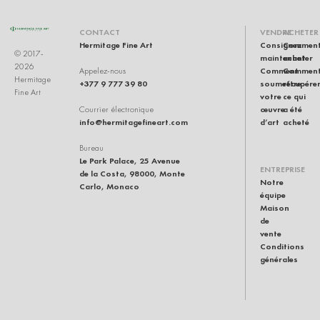
CONTACT
VENDRE
ACHETER
Hermitage Fine Art
Consignez
Commen
© 2017-
maintenant
acheter
2026
Comment
Commen
Appelez-nous
Hermitage
+377 9 777 39 80
soumettre
récupére
Fine Art
votre
ce qui
œuvre
a été
Courrier électronique
info@hermitagefineart.com
d’art
acheté
Bureau
Le Park Palace, 25 Avenue
ENTREPRISE
de la Costa, 98000, Monte
Notre
Carlo, Monaco
équipe
Maison
de
vente
Conditions
générales