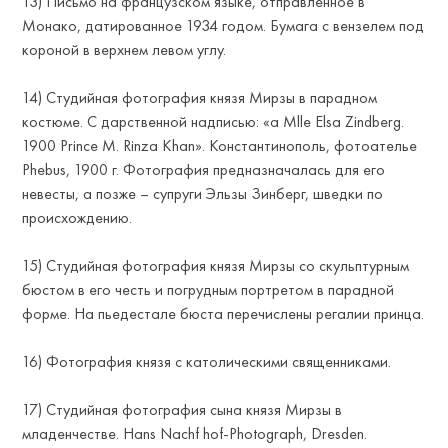
13) Письмо на французском языке, отправленное в
Монако, датированное 1934 годом. Бумага с вензелем под
короной в верхнем левом углу.
ALI
14) Студийная фотография князя Мирзы в парадном
костюме. С дарственной надписью: «a Mlle Elsa Zindberg.
1900 Prince M. Rinza Khan». Константинополь, фотоателье
Phebus, 1900 г. Фотография предназначалась для его
невесты, а позже – супруги Эльзы Зинберг, шведки по
происхождению.
15) Студийная фотография князя Мирзы со скульптурным
бюстом в его честь и погрудным портретом в парадной
форме. На пьедестале бюста перечислены регалии принца.
16) Фотография князя с католическими священниками.
17) Студийная фотография сына князя Мирзы в
младенчестве. Hans Nachf hof-Photograph, Dresden.