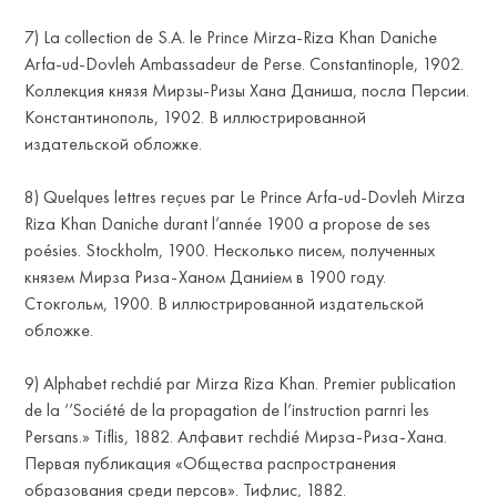
7) La collection de S.A. le Prince Mirza-Riza Khan Daniche
Arfa-ud-Dovleh Ambassadeur de Perse. Constantinople, 1902.
Коллекция князя Мирзы-Ризы Хана Даниша, посла Персии.
Константинополь, 1902. В иллюстрированной
издательской обложке.
8) Quelques lettres reçues par Le Prince Arfa-ud-Dovleh Mirza
Riza Khan Daniche durant l’année 1900 a propose de ses
VÉE
poésies. Stockholm, 1900. Несколько писем, полученных
князем Мирза Риза-Ханом Даниiем в 1900 году.
Стокгольм, 1900. В иллюстрированной издательской
обложке.
9) Alphabet rechdié par Mirza Riza Khan. Premier publication
de la ‘’Société de la propagation de l’instruction parnri les
Persans.» Tiflis, 1882. Алфавит rechdié Мирза-Риза-Хана.
Первая публикация «Общества распространения
образования среди персов». Тифлис, 1882.