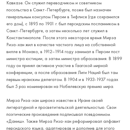
Кавказе. Он служил переводчиком и советником
посольства в Санкт-Петербурге, позже был назначен
генеральным консулом Персии в Тифлисе (где сохранился
его дом), с 1895 по 1901 г. был персидским посланником в
Санкт-Петербурге, а затем несколько лет служил в
Константинополе. После этого некоторое время Мирза
Риза-хан жил в качестве частного лица на собственной
вилле в Монако, в 1912–1914 году занимал в Персии пост
министра юстиции, а затем министра образования. В 1899
году он принял активное участие в Гаагской мирной
конференции, а после образования Лиги Наций был там
первым иранским делегатом. В 1904 и в 1933-1937 годах
был 5 раз номинирован на Нобелевскую премию мира.
Мирза Риза-хан широко известен в Иране своей
литературной и просветительской деятельностью. Свои
поэтические произведения подписывал псевдонимом
«Даниш». Также Мирза Риза-хан реформировал алфавит
персидского языка, адаптировав и дополнив для этого