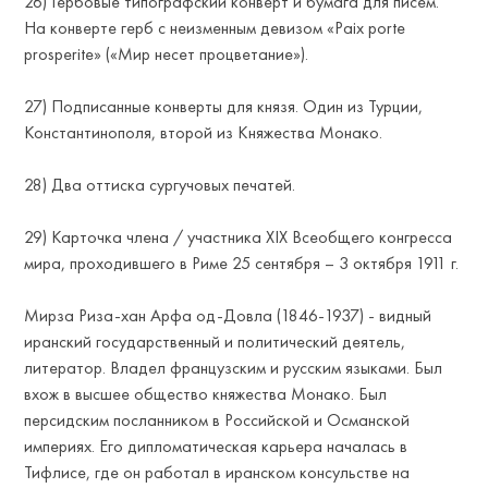
26) Гербовые типографский конверт и бумага для писем.
На конверте герб с неизменным девизом «Paix porte
prosperite» («Мир несет процветание»).
27) Подписанные конверты для князя. Один из Турции,
Константинополя, второй из Княжества Монако.
28) Два оттиска сургучовых печатей.
29) Карточка члена / участника XIX Всеобщего конгресса
NDR
мира, проходившего в Риме 25 сентября – 3 октября 1911 г.
Мирза Риза-хан Арфа од-Довла (1846-1937) - видный
иранский государственный и политический деятель,
литератор. Владел французским и русским языками. Был
вхож в высшее общество княжества Монако. Был
персидским посланником в Российской и Османской
империях. Его дипломатическая карьера началась в
Тифлисе, где он работал в иранском консульстве на