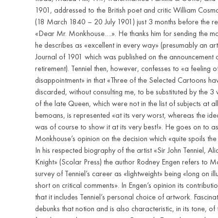
1901, addressed to the British poet and critic William Co
(18 March 1840 – 20 July 1901) just 3 months before the rec
«Dear Mr. Monkhouse….». He thanks him for sending the m
he describes as «excellent in every way» (presumably an arti
Journal of 1901 which was published on the announcement of 
retirement). Tenniel then, however, confesses to «a feeling o
disappointment» in that «Three of the Selected Cartoons h
discarded, without consulting me, to be substituted by the 
of the late Queen, which were not in the list of subjects at al
bemoans, is represented «at its very worst, whereas the ide
was of course to show it at its very best!». He goes on to as
Monkhouse’s opinion on the decision which «quite spoils the 
In his respected biography of the artist «Sir John Tenniel, Ali
Knight» (Scolar Press) the author Rodney Engen refers to 
survey of Tenniel’s career as «lightweight» being «long on ill
short on critical comments». In Engen’s opinion its contribution
that it includes Tenniel’s personal choice of artwork. Fascinati
debunks that notion and is also characteristic, in its tone, of t