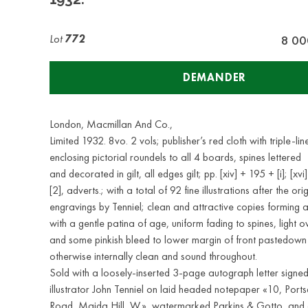
Lot
772
8 00
DEMANDER
London, Macmillan And Co.,
Limited 1932. 8vo. 2 vols; publisher’s red cloth with triple-li
enclosing pictorial roundels to all 4 boards, spines lettered
and decorated in gilt, all edges gilt; pp. [xiv] + 195 + [i]; [xvi
[2], adverts.; with a total of 92 fine illustrations after the o
engravings by Tenniel; clean and attractive copies forming a
with a gentle patina of age, uniform fading to spines, light o
and some pinkish bleed to lower margin of front pastedow
otherwise internally clean and sound throughout.
Sold with a loosely-inserted 3-page autograph letter signed 
illustrator John Tenniel on laid headed notepaper «10, Por
Road, Maida Hill, W.», watermarked Parkins & Gotto, and d