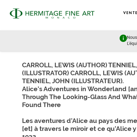
VENT
Nous 
Autographs, Manuscripts and Photographs
L'équ
mercredi 8 juillet 2020 - 17:00
CARROLL, LEWIS (AUTHOR) TENNIEL
(ILLUSTRATOR) CARROLL, LEWIS (AU
TENNIEL, JOHN (ILLUSTRATEUR).
Alice’s Adventures in Wonderland [a
Through The Looking-Glass And What
Found There
Les aventures d’Alice au pays des me
[et] à travers le miroir et ce qu’Alice y
1932.