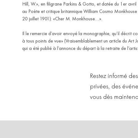
Hill, W.», en filigrane Parkins & Gotto, et datée du 1er avri
au Poète et critique britannique William Cosmo Monkhouse
20 juillet 1901): «Cher M. Monkhouse….».
Il le remercie d’avoir envoyé la monographie, qu’il décrit 
à tous points de vue» (Vraisemblablement un article du Art 
qui a été publié à l’annonce du départ à la retraite de l’artist
Restez informé des
privées, des évén
vous dès maintena