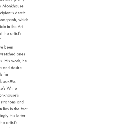
smo Monkhouse
ipient’s death:
onograph, which
cle in the Art
the artist’s
f
ave been
3 wretched ones
l». His work, he
a and desire
k for
book!!!».
ce’s White
Monkhouse’s
ustrations and
 lies in the fact
ngly this letter
he artist’s