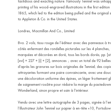
fastidious and exacting nature. Famously Tenniel was unhapp
printing of his wood-engraved illustrations in the first edition 
1865, which led to the edition being pulled and the original 
to Appleton & Co. in the United States.
Londres, Macmillan And Co., Limited
8vo. 2 vols; tissu rouge de l’éditeur avec des panneaux à troi
côtés enfermant des rondelles picturales sur les 4 planches,
marquées et décorées en doré, tous les bords dorés; pp. [xiv
[xvi] + 227 + [i] + [2], annonces .; avec un total de 92 belles 
d’après les gravures sur bois originales de Tenniel; des copi
attrayantes formant une paire convaincante, avec une douc
une décoloration uniforme des épines, un léger frottement g
de saignement rosâtre pour réduire la marge du pastedown
Wonderland, sinon propre et sain à l’intérieur.
Vendu avec une lettre autographe de 3 pages, signée à l’e
l’illustrateur John Tenniel sur papier à en-tête «10, Ports