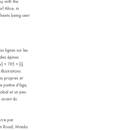
y with the
of Alice, in
sheets being sent
s lignes sur les
 des épines
] + 195 + [i];
illustrations
es propres et
e patine d’âge,
lobal et un peu
 avant du
ncre par
down Road, Maida