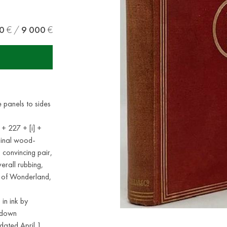
0
9 000
ne panels to sides
] + 227 + [i] +
riginal wood-
 convincing pair,
verall rubbing,
n of Wonderland,
in ink by
tsdown
ated April 1,