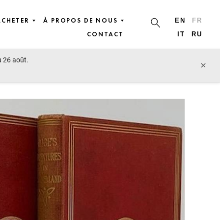
ACHETER
À PROPOS DE NOUS
EN
FR
CONTACT
IT
RU
u 26 août.
lot précédent
lot suivant
×