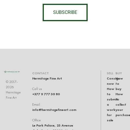
SUBSCRIBE
CONTACT
SELL
BUY
Hermitage Fine Art
Consign
How
© 2017-
now
to
2026
How
buy
Call us
Hermitage
+377 9 777 39 80
to
How
Fine Art
submit
to
a
collect
Email
info@hermitagefineart.com
work
your
for
purchas
sale
Office
Le Park Palace, 25 Avenue