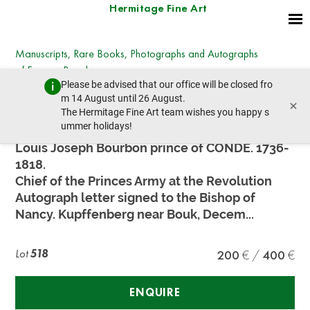
Hermitage Fine Art
Manuscripts, Rare Books, Photographs and Autographs
of Famous People
Please be advised that our office will be closed fro
Saturday, June 30, 2018 - 11:00
m 14 August until 26 August.
×
prev lot
next lot
The Hermitage Fine Art team wishes you happy s
ummer holidays!
Louis Joseph Bourbon prince of CONDE. 1736-
1818.
Chief of the Princes Army at the Revolution
Autograph letter signed to the Bishop of
Nancy. Kupffenberg near Bouk, Decem...
Lot
518
200
400
ENQUIRE