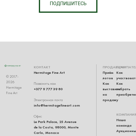
ПОДПИШИТЕСЬ
КОНТАКТ
ПРОДАВЦАМ
ПОКУПАТЕ
Hermitage Fine Art
Приём
Как
© 2017-
лотов
участвоват
2026
Как
Как
Позвонить нам
Hermitage
+377 9 777 39 80
выставить
забрать
Fine Art
на
приобрете
продажу
Электронная почта
info@hermitagefineart.com
КОМПАНИ
Офис
Наша
Le Park Palace, 25 Avenue
команда
de la Costa, 98000, Monte
Аукционны
Carlo, Monaco