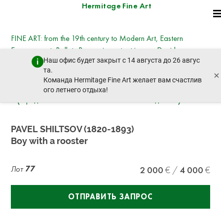
Hermitage Fine Art
FINE ART: from the 19th century to Modern Art, Eastern
European art, Ballets Russes, important icons - David
Наш офис будет закрыт с 14 августа до 26 авгус
Hockney, Kotarbinsky, Nesterov, Goncharova,
та.
×
Deineka, Vysotsky
Команда Hermitage Fine Art желает вам счастлив
вторник, 21 октября 2025 г. - 14:30
ого летнего отдыха!
пред. лот
след. лот
PAVEL SHILTSOV (1820-1893)
Boy with a rooster
Лот
77
2 000
4 000
ОТПРАВИТЬ ЗАПРОС