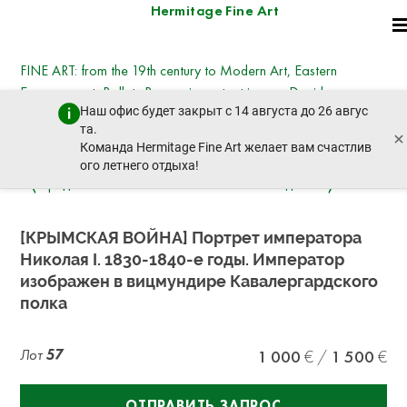
Hermitage Fine Art
FINE ART: from the 19th century to Modern Art, Eastern
European art, Ballets Russes, important icons - David
Наш офис будет закрыт с 14 августа до 26 авгус
Hockney, Kotarbinsky, Nesterov, Goncharova,
та.
×
Deineka, Vysotsky
Команда Hermitage Fine Art желает вам счастлив
вторник, 21 октября 2025 г. - 14:30
ого летнего отдыха!
пред. лот
след. лот
[КРЫМСКАЯ ВОЙНА] Портрет императора
Николая I. 1830-1840-е годы. Император
изображен в вицмундире Кавалергардского
полка
Лот
57
1 000
1 500
ОТПРАВИТЬ ЗАПРОС