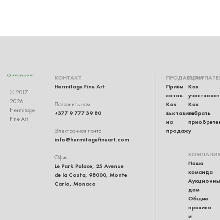
КОНТАКТ
ПРОДАВЦАМ
ПОКУПАТЕ
Hermitage Fine Art
Приём
Как
© 2017-
лотов
участвоват
2026
Как
Как
Позвонить нам
Hermitage
+377 9 777 39 80
выставить
забрать
Fine Art
на
приобрете
продажу
Электронная почта
info@hermitagefineart.com
КОМПАНИ
Офис
Наша
Le Park Palace, 25 Avenue
команда
de la Costa, 98000, Monte
Аукционны
Carlo, Monaco
дом
Общие
правила
и