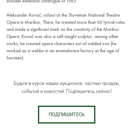
includes exhibition catalogue of 1965
Aleksander Kovač, soloist at the Slovenian National Theatre
Opera in Maribor, There, he created more than 60 lyrical roles
and made a significant mark on the creativity of the Maribor
Opera. Kovač was also a self-taught sculptor, among other
works, he created opera characters out of welded iron (he
worked as a welder in an enamelware factory at the age of
fourteen)
Будьте в курсе наших аукционов, частных продаж,
событий и новостей. Подпишитесь сейчас!
ПОДПИШИТЕСЬ