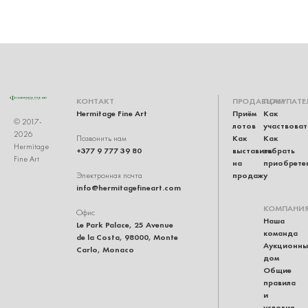
КОНТАКТ
ПРОДАВЦАМ
ПОКУПАТЕ
Hermitage Fine Art
Приём
Как
© 2017-
лотов
участвоват
2026
Как
Как
Позвонить нам
Hermitage
+377 9 777 39 80
выставить
забрать
Fine Art
на
приобрете
продажу
Электронная почта
info@hermitagefineart.com
КОМПАНИ
Офис
Наша
Le Park Palace, 25 Avenue
команда
de la Costa, 98000, Monte
Аукционны
Carlo, Monaco
дом
Общие
правила
и
условия