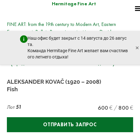
Hermitage Fine Art
FINE ART: from the 19th century to Modern Art, Eastern
European art, Ballets Russes, important icons - David
Наш офис будет закрыт с 14 августа до 26 авгус
Hockney, Kotarbinsky, Nesterov, Goncharova,
та.
×
Deineka, Vysotsky
Команда Hermitage Fine Art желает вам счастлив
вторник, 21 октября 2025 г. - 14:30
ого летнего отдыха!
пред. лот
след. лот
ALEKSANDER KOVAČ (1920 – 2008)
Fish
Лот
51
600
800
ОТПРАВИТЬ ЗАПРОС