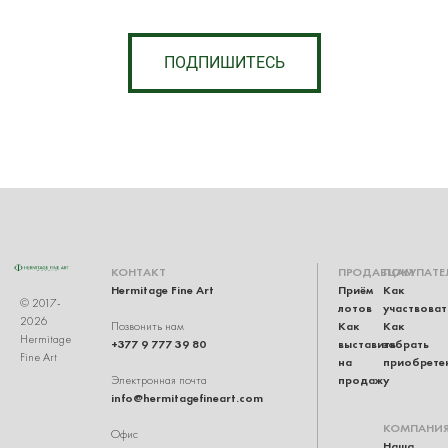
ПОДПИШИТЕСЬ
КОНТАКТ
ПРОДАВЦАМ
ПОКУПАТЕ
Hermitage Fine Art
Приём
Как
© 2017-
лотов
участвоват
2026
Как
Как
Позвонить нам
Hermitage
+377 9 777 39 80
выставить
забрать
Fine Art
на
приобрете
продажу
Электронная почта
info@hermitagefineart.com
КОМПАНИ
Офис
Наша