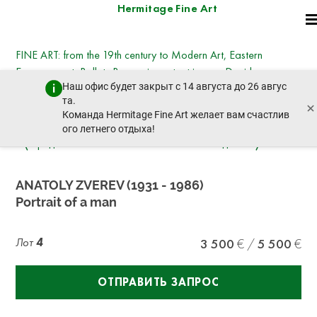
Hermitage Fine Art
FINE ART: from the 19th century to Modern Art, Eastern
European art, Ballets Russes, important icons - David
Наш офис будет закрыт с 14 августа до 26 авгус
Hockney, Kotarbinsky, Nesterov, Goncharova,
та.
×
Deineka, Vysotsky
Команда Hermitage Fine Art желает вам счастлив
вторник, 21 октября 2025 г. - 14:30
ого летнего отдыха!
пред. лот
след. лот
ANATOLY ZVEREV (1931 - 1986)
Portrait of a man
Лот
4
3 500
5 500
ОТПРАВИТЬ ЗАПРОС