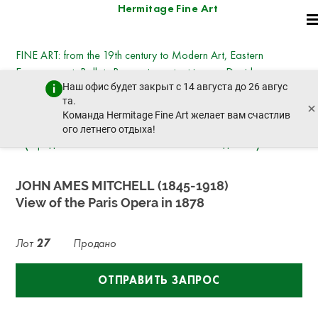
Hermitage Fine Art
FINE ART: from the 19th century to Modern Art, Eastern
European art, Ballets Russes, important icons - David
Наш офис будет закрыт с 14 августа до 26 авгус
Hockney, Kotarbinsky, Nesterov, Goncharova,
та.
×
Deineka, Vysotsky
Команда Hermitage Fine Art желает вам счастлив
вторник, 21 октября 2025 г. - 14:30
ого летнего отдыха!
пред. лот
след. лот
JOHN AMES MITCHELL (1845-1918)
View of the Paris Opera in 1878
Лот
27
Продано
ОТПРАВИТЬ ЗАПРОС