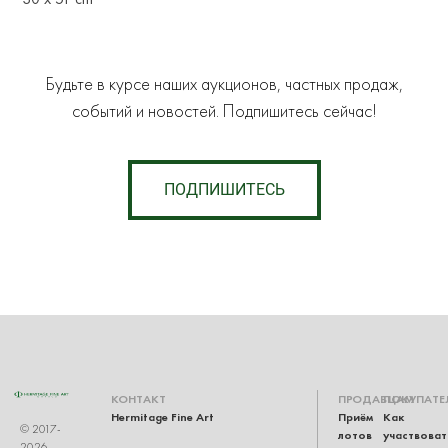
Будьте в курсе наших аукционов, частных продаж,
событий и новостей. Подпишитесь сейчас!
ПОДПИШИТЕСЬ
КОНТАКТ
ПРОДАВЦАМ
ПОКУПАТЕ
Hermitage Fine Art
Приём
Как
© 2017-
лотов
участвоват
2026