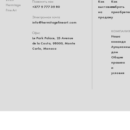
Как
Как
Позвонить нам
Hermitage
+377 9 777 39 80
выставить
забрать
Fine Art
на
приобрете
продажу
Электронная почта
info@hermitagefineart.com
КОМПАНИ
Офис
Наша
Le Park Palace, 25 Avenue
команда
de la Costa, 98000, Monte
Аукционны
Carlo, Monaco
дом
Общие
правила
и
условия