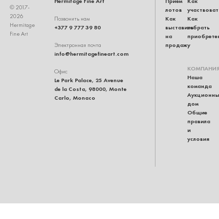
Hermitage Fine Art
Приём
Как
© 2017-
лотов
участвоват
2026
Как
Как
Позвонить нам
Hermitage
+377 9 777 39 80
выставить
забрать
Fine Art
на
приобрете
продажу
Электронная почта
info@hermitagefineart.com
КОМПАНИ
Офис
Наша
Le Park Palace, 25 Avenue
команда
de la Costa, 98000, Monte
Аукционны
Carlo, Monaco
дом
Общие
правила
и
условия