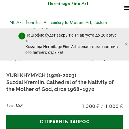
Hermitage Fine Art
FINE ART: from the 19th century to Modern Art, Eastern
European art, Ballets Russes, important icons - David
Наш офис будет закрыт с 14 августа до 26 авгус
Hockney, Kotarbinsky, Nesterov, Goncharova,
та.
×
Deineka, Vysotsky
Команда Hermitage Fine Art желает вам счастлив
вторник, 21 октября 2025 г. - 14:30
ого летнего отдыха!
пред. лот
след. лот
YURI KHYMYCH (1928-2003)
Suzdal Kremlin. Cathedral of the Nativity of
the Mother of God, circa 1968–1970
Лот
157
1 300
1 800
ОТПРАВИТЬ ЗАПРОС