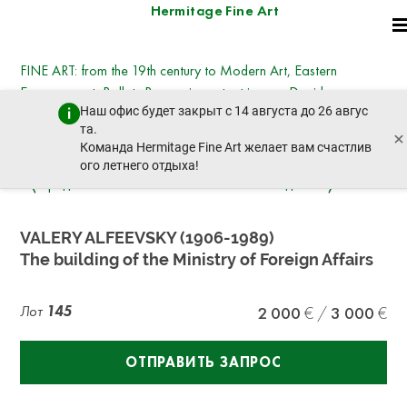
Hermitage Fine Art
FINE ART: from the 19th century to Modern Art, Eastern
European art, Ballets Russes, important icons - David
Наш офис будет закрыт с 14 августа до 26 авгус
Hockney, Kotarbinsky, Nesterov, Goncharova,
та.
×
Deineka, Vysotsky
Команда Hermitage Fine Art желает вам счастлив
вторник, 21 октября 2025 г. - 14:30
ого летнего отдыха!
пред. лот
след. лот
VALERY ALFEEVSKY (1906-1989)
The building of the Ministry of Foreign Affairs
Лот
145
2 000
3 000
ОТПРАВИТЬ ЗАПРОС