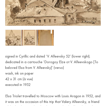
signed in Cyrillic and dated ‘V. Alfeevsky 52’ (lower right);
dedicated in a cartouche ‘Dorogoy Elze ot V. Alfeevskogo [To
beloved Elsa from V. Alfeevsky]’ (verso)
wash, ink on paper
42 x 31 cm (à vue)
executed in 1952
Elsa Triolet travelled to Moscow with Louis Aragon in 1952, and
it was on the occasion of this trip that Valery Alfeevsky, a friend