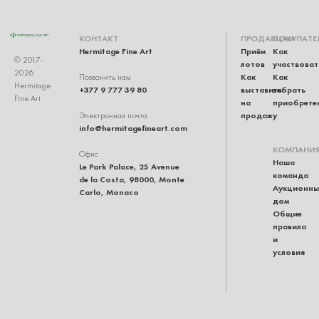
КОНТАКТ
ПРОДАВЦАМ
ПОКУПАТЕ
Hermitage Fine Art
Приём
Как
© 2017-
лотов
участвоват
2026
Как
Как
Позвонить нам
Hermitage
+377 9 777 39 80
выставить
забрать
Fine Art
на
приобрете
продажу
Электронная почта
info@hermitagefineart.com
КОМПАНИ
Офис
Наша
Le Park Palace, 25 Avenue
команда
de la Costa, 98000, Monte
Аукционны
Carlo, Monaco
дом
Общие
правила
и
условия