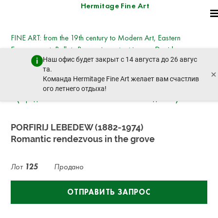
Hermitage Fine Art
FINE ART: from the 19th century to Modern Art, Eastern
European art, Ballets Russes, important icons - David
Наш офис будет закрыт с 14 августа до 26 авгус
Hockney, Kotarbinsky, Nesterov, Goncharova,
та.
×
Deineka, Vysotsky
Команда Hermitage Fine Art желает вам счастлив
вторник, 21 октября 2025 г. - 14:30
ого летнего отдыха!
пред. лот
след. лот
PORFIRIJ LEBEDEW (1882-1974)
Romantic rendezvous in the grove
Лот
125
Продано
ОТПРАВИТЬ ЗАПРОС