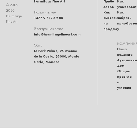
Hermitage Fine Art
Приём
Как
© 2017-
лотов
участвоват
2026
Как
Как
Позвонить нам
Hermitage
+377 9 777 39 80
выставить
забрать
Fine Art
на
приобрете
продажу
Электронная почта
info@hermitagefineart.com
КОМПАНИ
Офис
Наша
Le Park Palace, 25 Avenue
команда
de la Costa, 98000, Monte
Аукционны
Carlo, Monaco
дом
Общие
правила
и
условия