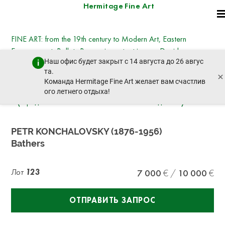
Hermitage Fine Art
FINE ART: from the 19th century to Modern Art, Eastern
European art, Ballets Russes, important icons - David
Наш офис будет закрыт с 14 августа до 26 авгус
Hockney, Kotarbinsky, Nesterov, Goncharova,
та.
×
Deineka, Vysotsky
Команда Hermitage Fine Art желает вам счастлив
вторник, 21 октября 2025 г. - 14:30
ого летнего отдыха!
пред. лот
след. лот
PETR KONCHALOVSKY (1876-1956)
Bathers
Лот
123
7 000
10 000
ОТПРАВИТЬ ЗАПРОС