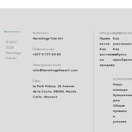
КОНТАКТ
ПРОДАВЦАМ
ПОКУПАТЕ
Hermitage Fine Art
Приём
Как
© 2017-
лотов
участвоват
2026
Как
Как
Позвонить нам
Hermitage
+377 9 777 39 80
выставить
забрать
Fine Art
на
приобрете
продажу
Электронная почта
info@hermitagefineart.com
КОМПАНИ
Офис
Наша
Le Park Palace, 25 Avenue
команда
de la Costa, 98000, Monte
Аукционны
Carlo, Monaco
дом
Общие
правила
и
условия