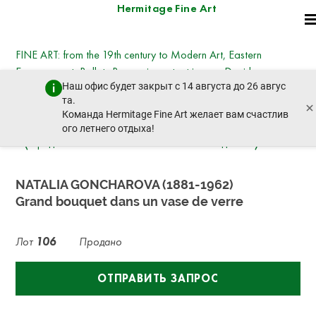
Hermitage Fine Art
FINE ART: from the 19th century to Modern Art, Eastern
European art, Ballets Russes, important icons - David
Наш офис будет закрыт с 14 августа до 26 авгус
Hockney, Kotarbinsky, Nesterov, Goncharova,
та.
×
Deineka, Vysotsky
Команда Hermitage Fine Art желает вам счастлив
вторник, 21 октября 2025 г. - 14:30
ого летнего отдыха!
пред. лот
след. лот
NATALIA GONCHAROVA (1881-1962)
Grand bouquet dans un vase de verre
Лот
106
Продано
ОТПРАВИТЬ ЗАПРОС