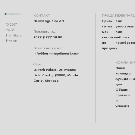
КОНТАКТ
ПРОДАВЦАМ
ПОКУПАТЕ
Hermitage Fine Art
Приём
Как
© 2017-
лотов
участвоват
2026
Как
Как
Позвонить нам
Hermitage
+377 9 777 39 80
выставить
забрать
Fine Art
на
приобрете
продажу
Электронная почта
info@hermitagefineart.com
КОМПАНИ
Офис
Наша
Le Park Palace, 25 Avenue
команда
de la Costa, 98000, Monte
Аукционны
Carlo, Monaco
дом
Общие
правила
и
условия