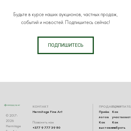
Будьте в курсе наших аукционов, частных продаж,
событий и новостей. Подпишитесь сейчас!
ПОДПИШИТЕСЬ
КОНТАКТ
ПРОДАВЦАМ
ПОКУПАТЕ
Hermitage Fine Art
Приём
Как
© 2017-
лотов
участвоват
2026
Как
Как
Позвонить нам
Hermitage
+377 9 777 39 80
выставить
забрать