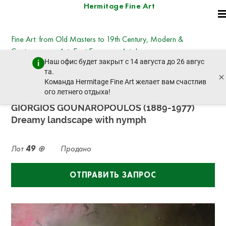
Hermitage Fine Art
Fine Art: from Old Masters to 19th Century, Modern &
Contemporary Art, East European Art, Icons
Наш офис будет закрыт с 14 августа до 26 авгус
вторник, 25 июня 2024 г. - 14:30
та.
×
пред. лот
след. лот
Команда Hermitage Fine Art желает вам счастлив
ого летнего отдыха!
GIORGIOS GOUNAROPOULOS (1889-1977)
Dreamy landscape with nymph
Лот
49
Продано
ОТПРАВИТЬ ЗАПРОС