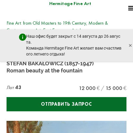
Hermitage Fine Art
Fine Art: from Old Masters to 19th Century, Modern &
Contemporary Art, East European Art, Icons
Наш офис будет закрыт с 14 августа до 26 авгус
вторник, 25 июня 2024 г. - 14:30
та.
×
пред. лот
след. лот
Команда Hermitage Fine Art желает вам счастлив
ого летнего отдыха!
STEFAN BAKAŁOWICZ (1857-1947)
Roman beauty at the fountain
Лот
43
12 000
15 000
ОТПРАВИТЬ ЗАПРОС