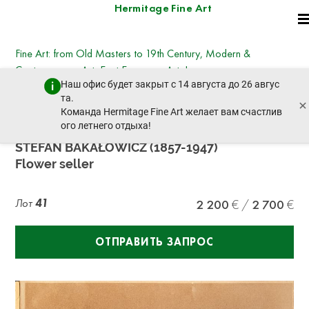
Hermitage Fine Art
Fine Art: from Old Masters to 19th Century, Modern &
Contemporary Art, East European Art, Icons
Наш офис будет закрыт с 14 августа до 26 авгус
вторник, 25 июня 2024 г. - 14:30
та.
×
пред. лот
след. лот
Команда Hermitage Fine Art желает вам счастлив
ого летнего отдыха!
STEFAN BAKAŁOWICZ (1857-1947)
Flower seller
Лот
41
2 200
2 700
ОТПРАВИТЬ ЗАПРОС