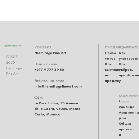
КОНТАКТ
ПРОДАВЦАМ
ПОКУПАТЕ
Hermitage Fine Art
Приём
Как
© 2017-
лотов
участвоват
2026
Как
Как
Позвонить нам
Hermitage
+377 9 777 39 80
выставить
забрать
Fine Art
на
приобрете
продажу
Электронная почта
info@hermitagefineart.com
КОМПАНИ
Офис
Наша
Le Park Palace, 25 Avenue
команда
de la Costa, 98000, Monte
Аукционны
Carlo, Monaco
дом
Общие
правила
и