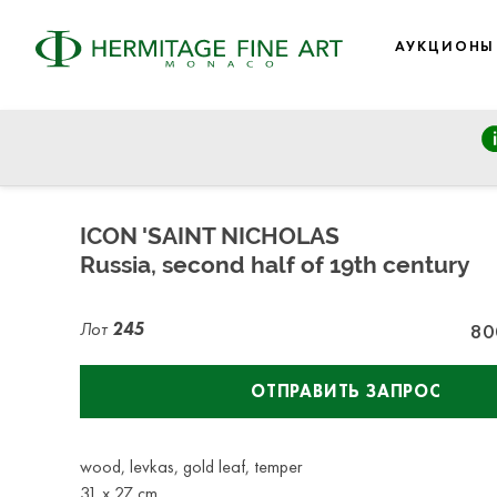
АУКЦИОНЫ
Fine Art: from Old Masters to 19th Century, Modern & Cont
вторник, 25 июня 2024 г. - 14:30
ICON 'SAINT NICHOLAS
Russia, second half of 19th century
Лот
245
80
ОТПРАВИТЬ ЗАПРОС
wood, levkas, gold leaf, temper
31 х 27 cm