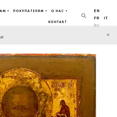
ЦАМ
ПОКУПАТЕЛЯМ
О НАС
EN
FR
IT
КОНТАКТ
RU
пред. лот
след. лот
×
ха!