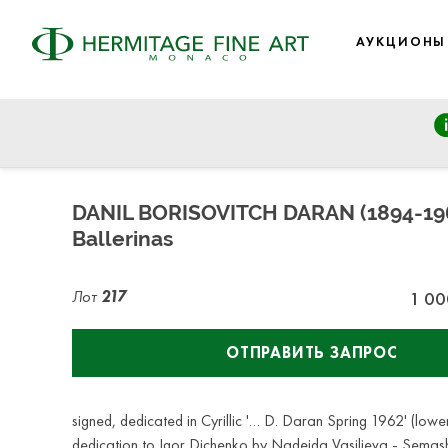
АУКЦИОНЫ
Fine Art: from Old Masters to 19th Century, Modern & Cont
вторник, 25 июня 2024 г. - 14:30
DANIL BORISOVITCH DARAN (1894-19
Ballerinas
Лот
217
1 00
ОТПРАВИТЬ ЗАПРОС
signed, dedicated in Cyrillic '… D. Daran Spring 1962' (lower 
dedication to Igor Dichenko by Nadejda Vasilieva - Semash