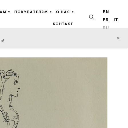
ЦАМ
ПОКУПАТЕЛЯМ
О НАС
EN
FR
IT
КОНТАКТ
RU
пред. лот
след. лот
×
ха!