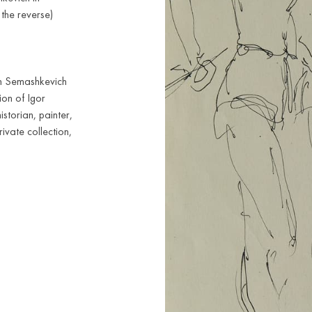
the reverse)
an Semashkevich
ion of Igor
storian, painter,
ivate collection,