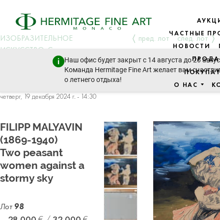
АУКЦ
ЧАСТНЫЕ П
ИЗОБРАЗИТЕЛЬНОЕ
пред. лот
след. лот
НОВОСТИ
ИСКУССТВО: Cовременное
ПРОДА
Наш офис будет закрыт с 14 августа до 26 авгус
искусство и искусство XIX
Команда Hermitage Fine Art желает вам счастли
ПОКУПА
века, искусство Восточной
о летнего отдыха!
Европы, иконы
О НАС
К
четверг, 19 декабря 2024 г. - 14:30
FILIPP MALYAVIN
(1869-1940)
Two peasant
women against a
stormy sky
Лот
98
28 000
32 000