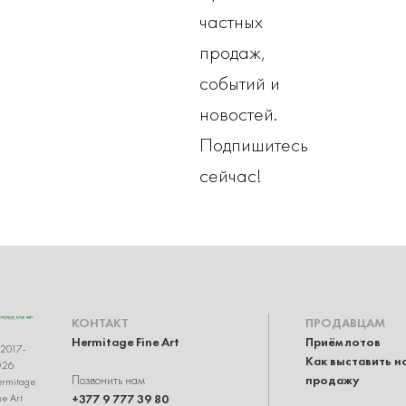
частных
продаж,
событий и
новостей.
Подпишитесь
сейчас!
КОНТАКТ
ПРОДАВЦАМ
Hermitage Fine Art
Приём лотов
2017-
Как выставить н
026
Позвонить нам
продажу
rmitage
+377 9 777 39 80
ne Art