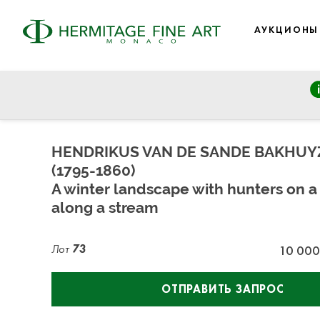
АУКЦИОНЫ
FINE ART: Modern and 19th Century Art, Eastern European 
четверг, 19 декабря 2024 г. - 14:30
HENDRIKUS VAN DE SANDE BAKHUY
(1795-1860)
A winter landscape with hunters on a
along a stream
Лот
73
10 000
ОТПРАВИТЬ ЗАПРОС