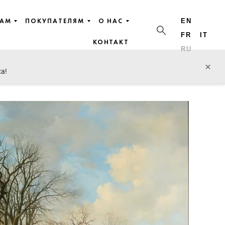
ЦАМ
ПОКУПАТЕЛЯМ
О НАС
EN
FR
IT
КОНТАКТ
RU
пред. лот
след. лот
×
ха!