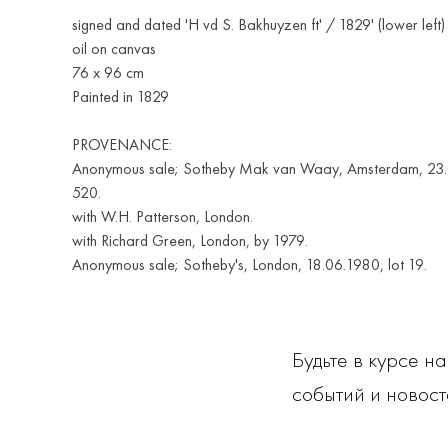
signed and dated 'H vd S. Bakhuyzen ft' / 1829' (lower left)
oil on canvas
76 x 96 cm
Painted in 1829
PROVENANCE:
Anonymous sale; Sotheby Mak van Waay, Amsterdam, 23.0
520.
with W.H. Patterson, London.
with Richard Green, London, by 1979.
Anonymous sale; Sotheby's, London, 18.06.1980, lot 19.
Будьте в курсе н
событий и новост